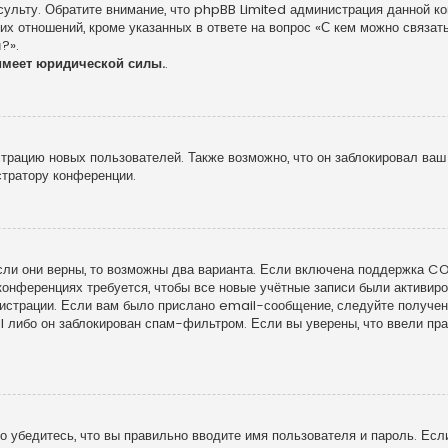
сульту. Обратите внимание, что phpBB Limited администрация данной к
х отношений, кроме указанных в ответе на вопрос «С кем можно связать
?».
имеет юридической силы.
.
рацию новых пользователей. Также возможно, что он заблокировал ваш 
стратору конференции.
сли они верны, то возможны два варианта. Если включена поддержка COP
конференциях требуется, чтобы все новые учётные записи были активи
гистрации. Если вам было прислано email-сообщение, следуйте получе
l либо он заблокирован спам-фильтром. Если вы уверены, что ввели пра
 убедитесь, что вы правильно вводите имя пользователя и пароль. Есл