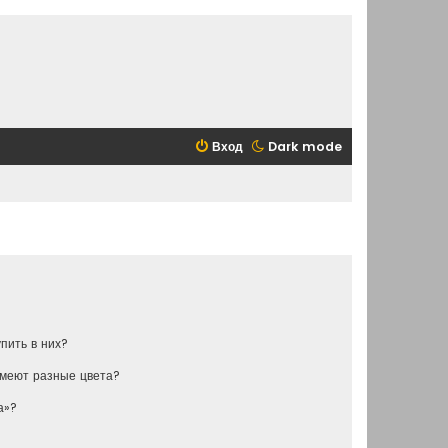
Вход
Dark mode
упить в них?
имеют разные цвета?
а»?