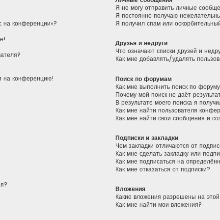
Я не могу отправить личные сообщ
Я постоянно получаю нежелательн
ас на конференции»?
Я получил спам или оскорбительный
е!
Друзья и недруги
Что означают списки друзей и недр
вателя?
Как мне добавлять/удалять пользов
ти на конференцию!
Поиск по форумам
Как мне выполнить поиск по форум
Почему мой поиск не даёт результа
В результате моего поиска я получи
Как мне найти пользователя конфе
Как мне найти свои сообщения и с
Подписки и закладки
Чем закладки отличаются от подпис
Как мне сделать закладку или подп
Как мне подписаться на определён
Как мне отказаться от подписки?
ия?
Вложения
Какие вложения разрешены на это
Как мне найти мои вложения?