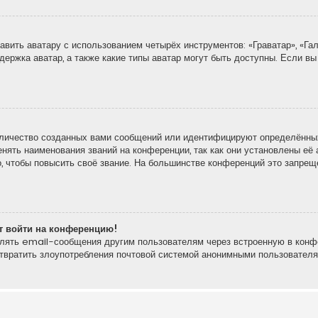
вить аватару с использованием четырёх инструментов: «Граватар», «Гал
держка аватар, а также какие типы аватар могут быть доступны. Если вы
личество созданных вами сообщений или идентифицируют определённых
ять наименования званий на конференции, так как они установлены её 
 чтобы повысить своё звание. На большинстве конференций это запреще
ют войти на конференцию!
влять email-сообщения другим пользователям через встроенную в конф
отвратить злоупотребления почтовой системой анонимными пользователя