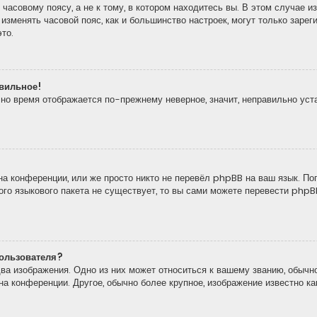
часовому поясу, а не к тому, в котором находитесь вы. В этом случае из
то изменять часовой пояс, как и большинство настроек, могут только зар
то.
авильное!
, но время отображается по-прежнему неверное, значит, неправильно ус
а конференции, или же просто никто не перевёл phpBB на ваш язык. По
кого языкового пакета не существует, то вы сами можете перевести ph
ользователя?
ва изображения. Одно из них может относиться к вашему званию, обычно
 на конференции. Другое, обычно более крупное, изображение известно к