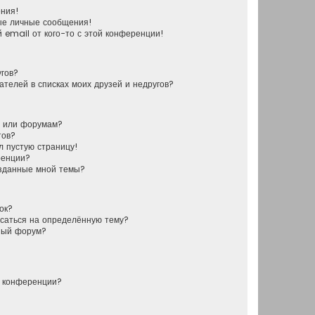
ения!
ые личные сообщения!
 email от кого-то с этой конференции!
угов?
ателей в списках моих друзей и недругов?
у или форумам?
тов?
л пустую страницу!
ренции?
озданные мной темы?
ок?
исаться на определённую тему?
ный форум?
й конференции?