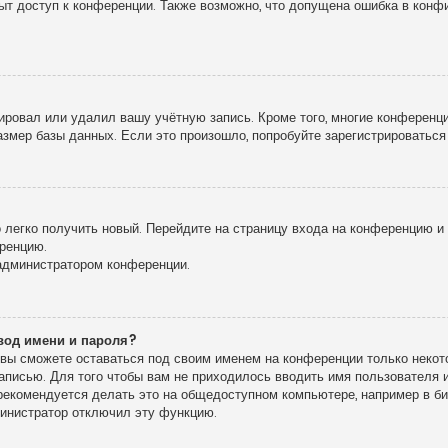
рыт доступ к конференции. Также возможно, что допущена ошибка в кон
!
ировал или удалил вашу учётную запись. Кроме того, многие конференц
мер базы данных. Если это произошло, попробуйте зарегистрироваться 
о легко получить новый. Перейдите на страницу входа на конференцию 
еренцию.
 администратором конференции.
вод имени и пароля?
, вы сможете оставаться под своим именем на конференции только некото
записью. Для того чтобы вам не приходилось вводить имя пользователя
екомендуется делать это на общедоступном компьютере, например в библ
дминистратор отключил эту функцию.