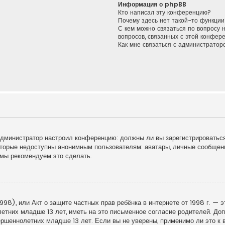
Информация о phpBB
Кто написал эту конференцию?
Почему здесь нет такой-то функции
С кем можно связаться по вопросу 
вопросов, связанных с этой конфер
Как мне связаться с администрато
к администратор настроил конференцию: должны ли вы зарегистрироватьс
торые недоступны анонимным пользователям: аватары, личные сообщения
у мы рекомендуем это сделать.
998), или Акт о защите частных прав ребёнка в интернете от 1998 г. — 
тних младше 13 лет, иметь на это письменное согласие родителей. Доп
шеннолетних младше 13 лет. Если вы не уверены, применимо ли это к в