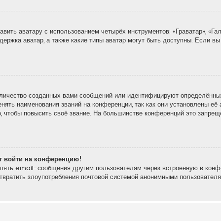
вить аватару с использованием четырёх инструментов: «Граватар», «Гал
держка аватар, а также какие типы аватар могут быть доступны. Если вы
личество созданных вами сообщений или идентифицируют определённых
ять наименования званий на конференции, так как они установлены её 
 чтобы повысить своё звание. На большинстве конференций это запреще
ют войти на конференцию!
влять email-сообщения другим пользователям через встроенную в конф
отвратить злоупотребления почтовой системой анонимными пользователя