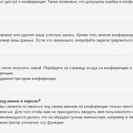
рыт доступ к конференции. Также возможно, что допущена ошибка в кон
!
ировал или удалил вашу учётную запись. Кроме того, многие конференц
мер базы данных. Если это произошло, попробуйте зарегистрироваться 
о легко получить новый. Перейдите на страницу входа на конференцию 
еренцию.
 администратором конференции.
вод имени и пароля?
, вы сможете оставаться под своим именем на конференции только некото
записью. Для того чтобы вам не приходилось вводить имя пользователя
екомендуется делать это на общедоступном компьютере, например в библ
дминистратор отключил эту функцию.