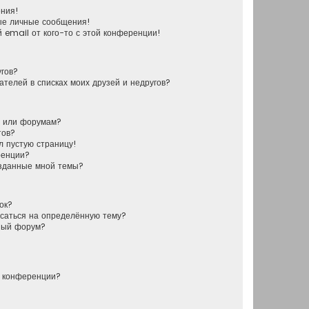
ения!
ые личные сообщения!
 email от кого-то с этой конференции!
угов?
ателей в списках моих друзей и недругов?
у или форумам?
тов?
л пустую страницу!
ренции?
озданные мной темы?
ок?
исаться на определённую тему?
ный форум?
й конференции?