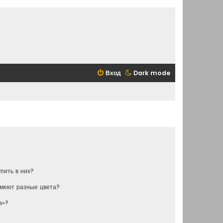
Вход
Dark mode
упить в них?
имеют разные цвета?
а»?