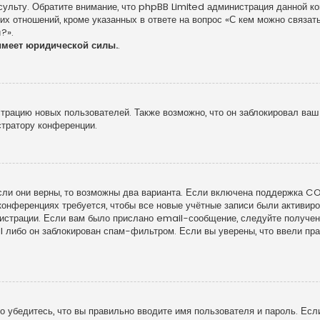
сульту. Обратите внимание, что phpBB Limited администрация данной к
х отношений, кроме указанных в ответе на вопрос «С кем можно связать
?».
имеет юридической силы.
.
рацию новых пользователей. Также возможно, что он заблокировал ваш 
стратору конференции.
сли они верны, то возможны два варианта. Если включена поддержка COP
конференциях требуется, чтобы все новые учётные записи были активи
гистрации. Если вам было прислано email-сообщение, следуйте получе
l либо он заблокирован спам-фильтром. Если вы уверены, что ввели пра
 убедитесь, что вы правильно вводите имя пользователя и пароль. Есл