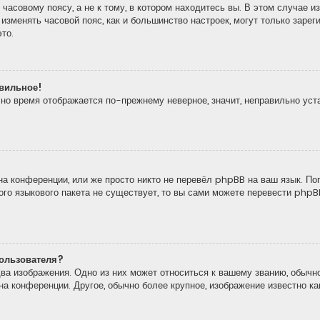
часовому поясу, а не к тому, в котором находитесь вы. В этом случае из
то изменять часовой пояс, как и большинство настроек, могут только зар
то.
авильное!
, но время отображается по-прежнему неверное, значит, неправильно ус
а конференции, или же просто никто не перевёл phpBB на ваш язык. По
кого языкового пакета не существует, то вы сами можете перевести ph
ользователя?
ва изображения. Одно из них может относиться к вашему званию, обычно
 на конференции. Другое, обычно более крупное, изображение известно к