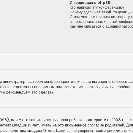
Информация о phpBB
Кто написал эту конференцию?
Почему здесь нет такой-то функции
С кем можно связаться по вопросу 
вопросов, связанных с этой конфер
Как мне связаться с администрато
к администратор настроил конференцию: должны ли вы зарегистрироватьс
торые недоступны анонимным пользователям: аватары, личные сообщения
у мы рекомендуем это сделать.
998), или Акт о защите частных прав ребёнка в интернете от 1998 г. — 
тних младше 13 лет, иметь на это письменное согласие родителей. Доп
шеннолетних младше 13 лет. Если вы не уверены, применимо ли это к в