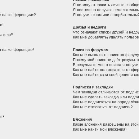
Я не могу отправить личные сообщ
Я постоянно получаю нежелательн
ас на конференции»?
Я получил спам или оскорбительный
е!
Друзья и недруги
Что означают списки друзей и недр
вателя?
Как мне добавлять/удалять пользов
ти на конференцию!
Поиск по форумам
Как мне выполнить поиск по форум
Почему мой поиск не даёт результа
В результате моего поиска я получи
Как мне найти пользователя конфе
Как мне найти свои сообщения и с
Подписки и закладки
Чем закладки отличаются от подпис
Как мне сделать закладку или подп
Как мне подписаться на определён
Как мне отказаться от подписки?
ия?
Вложения
Какие вложения разрешены на это
Как мне найти мои вложения?