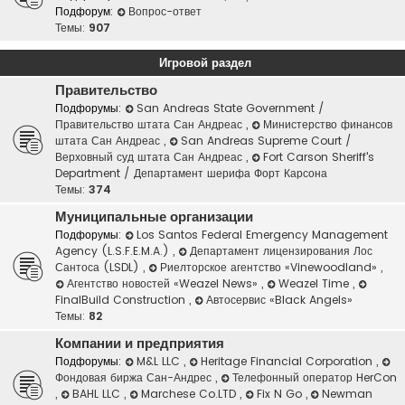
Подфорум:
Вопрос-ответ
Темы:
907
Игровой раздел
Правительство
Подфорумы:
San Andreas State Government /
Правительство штата Сан Андреас
,
Министерство финансов
штата Сан Андреас
,
San Andreas Supreme Court /
Верховный суд штата Сан Андреас
,
Fort Carson Sheriff's
Department / Департамент шерифа Форт Карсона
Темы:
374
Муниципальные организации
Подфорумы:
Los Santos Federal Emergency Management
Agency (L.S.F.E.M.A.)
,
Департамент лицензирования Лос
Сантоса (LSDL)
,
Риелторское агентство «Vinewoodland»
,
Агентство новостей «Weazel News»
,
Weazel Time
,
FinalBuild Construction
,
Автосервис «Black Angels»
Темы:
82
Компании и предприятия
Подфорумы:
M&L LLC
,
Heritage Financial Corporation
,
Фондовая биржа Сан-Андрес
,
Телефонный оператор HerCon
,
BAHL LLC
,
Marchese Co.LTD
,
Fix N Go
,
Newman