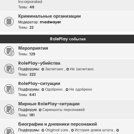
Incorporated
Темы:
46
Криминальные организации
Модератор:
madwayer
Темы:
22
RolePlay события
Мероприятия
Темы:
129
RolePlay-убийства
Подфорумы:
Засчитано
,
Не засчитано
Темы:
222
RolePlay-ситуации
Подфорумы:
Одобрено
,
Не одобрено
Темы:
641
Мирные RolePlay-ситуации
Подфорум:
Скриншоты персонажей
Темы:
181
Биографии и дневники персонажей
Подфорумы:
Original Lore
,
История домов штата
,