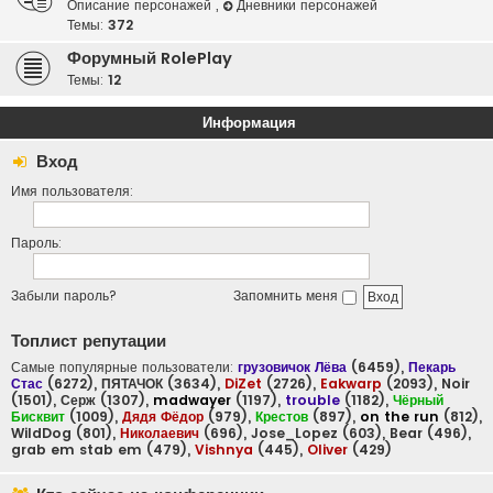
Описание персонажей
,
Дневники персонажей
Темы:
372
Форумный RolePlay
Темы:
12
Информация
Вход
Имя пользователя:
Пароль:
Забыли пароль?
Запомнить меня
Топлист репутации
Самые популярные пользователи:
грузовичок Лёва
(6459),
Пекарь
Стас
(6272),
ПЯТАЧОК
(3634),
DiZet
(2726),
Eakwarp
(2093),
Noir
(1501),
Серж
(1307),
madwayer
(1197),
trouble
(1182),
Чёрный
Бисквит
(1009),
Дядя Фёдор
(979),
Крестов
(897),
on the run
(812),
WildDog
(801),
Николаевич
(696),
Jose_Lopez
(603),
Bear
(496),
grab em stab em
(479),
Vishnya
(445),
Oliver
(429)