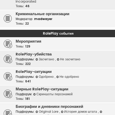
Incorporated
Темы:
46
Криминальные организации
Модератор:
madwayer
Темы:
22
RolePlay события
Мероприятия
Темы:
129
RolePlay-убийства
Подфорумы:
Засчитано
,
Не засчитано
Темы:
222
RolePlay-ситуации
Подфорумы:
Одобрено
,
Не одобрено
Темы:
641
Мирные RolePlay-ситуации
Подфорум:
Скриншоты персонажей
Темы:
181
Биографии и дневники персонажей
Подфорумы:
Original Lore
,
История домов штата
,