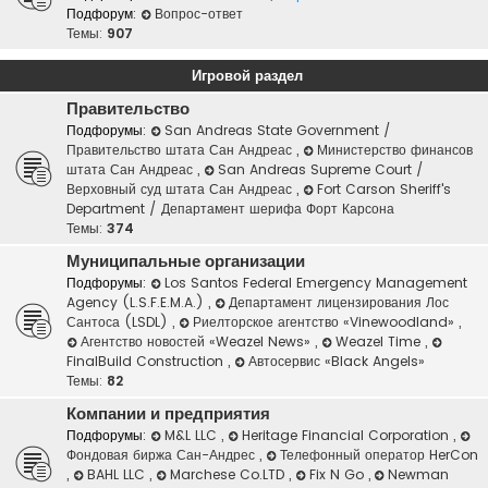
Подфорум:
Вопрос-ответ
Темы:
907
Игровой раздел
Правительство
Подфорумы:
San Andreas State Government /
Правительство штата Сан Андреас
,
Министерство финансов
штата Сан Андреас
,
San Andreas Supreme Court /
Верховный суд штата Сан Андреас
,
Fort Carson Sheriff's
Department / Департамент шерифа Форт Карсона
Темы:
374
Муниципальные организации
Подфорумы:
Los Santos Federal Emergency Management
Agency (L.S.F.E.M.A.)
,
Департамент лицензирования Лос
Сантоса (LSDL)
,
Риелторское агентство «Vinewoodland»
,
Агентство новостей «Weazel News»
,
Weazel Time
,
FinalBuild Construction
,
Автосервис «Black Angels»
Темы:
82
Компании и предприятия
Подфорумы:
M&L LLC
,
Heritage Financial Corporation
,
Фондовая биржа Сан-Андрес
,
Телефонный оператор HerCon
,
BAHL LLC
,
Marchese Co.LTD
,
Fix N Go
,
Newman