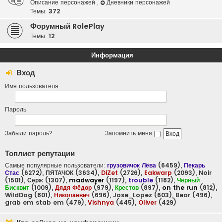
Описание персонажей
,
Дневники персонажей
Темы:
372
Форумный RolePlay
Темы:
12
Информация
Вход
Имя пользователя:
Пароль:
Забыли пароль?
Запомнить меня
Топлист репутации
Самые популярные пользователи:
грузовичок Лёва
(6459),
Пекарь
Стас
(6272),
ПЯТАЧОК
(3634),
DiZet
(2726),
Eakwarp
(2093),
Noir
(1501),
Серж
(1307),
madwayer
(1197),
trouble
(1182),
Чёрный
Бисквит
(1009),
Дядя Фёдор
(979),
Крестов
(897),
on the run
(812),
WildDog
(801),
Николаевич
(696),
Jose_Lopez
(603),
Bear
(496),
grab em stab em
(479),
Vishnya
(445),
Oliver
(429)