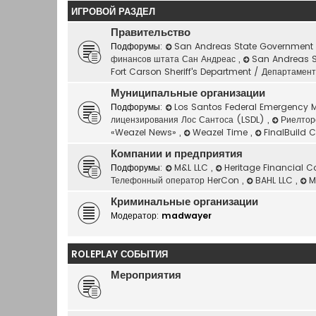
ИГРОВОЙ РАЗДЕЛ
Правительство
Подфорумы:
San Andreas State Government 
финансов штата Сан Андреас
,
San Andreas S
Fort Carson Sheriff's Department / Департаме
Муниципальные организации
Подфорумы:
Los Santos Federal Emergency 
лицензирования Лос Сантоса (LSDL)
,
Риелтор
«Weazel News»
,
Weazel Time
,
FinalBuild 
Компании и предприятия
Подфорумы:
M&L LLC
,
Heritage Financial C
Телефонный оператор HerCon
,
BAHL LLC
,
M
Криминальные организации
Модератор:
madwayer
ROLEPLAY СОБЫТИЯ
Мероприятия