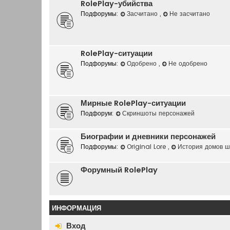
RolePlay-убийства
Подфорумы:
Засчитано
,
Не засчитано
RolePlay-ситуации
Подфорумы:
Одобрено
,
Не одобрено
Мирные RolePlay-ситуации
Подфорум:
Скриншоты персонажей
Биографии и дневники персонажей
Подфорумы:
Original Lore
,
История домов 
Форумный RolePlay
ИНФОРМАЦИЯ
Вход