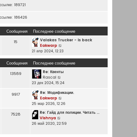
ссылке: 189721
ссылке: 186426
Сообщения
Последнее сообщение
Valakas Trucker - is back
15
П
Eakwarp
е
21 апр 2024, 12:23
р
е
Сообщения
Последнее сообщение
й
Re: Квенты
т
13589
П
Rascal
и
е
23 дек 2024, 15:24
к
р
п
Re: Модификации.
е
9917
о
П
Eakwarp
й
с
е
25 мар 2026, 12:26
т
л
р
и
е
Re: Гайд для полиции. Читать …
7528
е
к
д
П
Vishnya
й
п
н
е
26 май 2020, 22:59
т
о
е
р
и
с
м
е
к