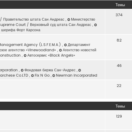
Темы
374
/ Правительство штата Сан Андреас
,
Министерство
upreme Court / Верховный суд штата Сан Андреас
,
нт шерифа Форт Карсона
82
Management Agency (L.S.F.E.M.A.)
,
Департамент
ское агентство «Vinewoodland»
,
Агентство новостей
Construction
,
Автосервис «Black Angels»
46
orporation
,
Фондовая биржа Сан-Андрес
,
archese Co.LTD
,
Fix N Go
,
Newman Incorporated
22
Темы
129