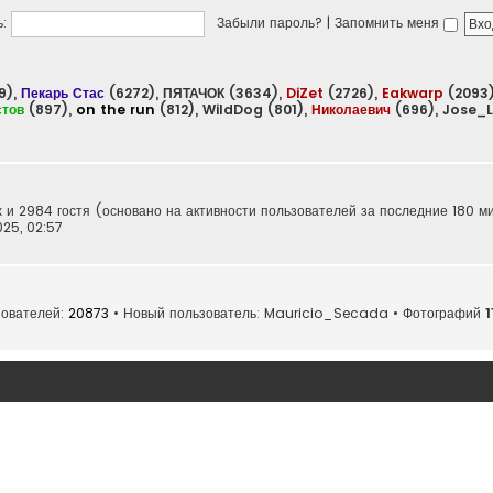
:
Забыли пароль?
|
Запомнить меня
9),
Пекарь Стас
(6272),
ПЯТАЧОК
(3634),
DiZet
(2726),
Eakwarp
(2093
стов
(897),
on the run
(812),
WildDog
(801),
Николаевич
(696),
Jose_
х и 2984 гостя (основано на активности пользователей за последние 180 м
025, 02:57
зователей:
20873
• Новый пользователь:
Mauricio_Secada
• Фотографий
1