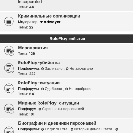
Incorporated
Темы:
46
Криминальные организации
Модератор:
madwayer
Темы:
22
RolePlay события
Мероприятия
Темы:
129
RolePlay-убийства
Подфорумы:
Засчитано
,
Не засчитано
Темы:
222
RolePlay-ситуации
Подфорумы:
Одобрено
,
Не одобрено
Темы:
641
Мирные RolePlay-ситуации
Подфорум:
Скриншоты персонажей
Темы:
181
Биографии и дневники персонажей
Подфорумы:
Original Lore
,
История домов штата
,