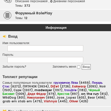
Описание персонажей
,
Дневники персонажей
Темы:
372
Форумный RolePlay
Темы:
12
Информация
Вход
Имя пользователя:
Пароль:
Забыли пароль?
Запомнить меня
Топлист репутации
Самые популярные пользователи:
грузовичок Лёва
(6459),
Пекарь
Стас
(6272),
ПЯТАЧОК
(3634),
DiZet
(2726),
Eakwarp
(2093),
Noir
(1501),
Серж
(1307),
madwayer
(1197),
trouble
(1182),
Чёрный
Бисквит
(1009),
Дядя Фёдор
(979),
Крестов
(897),
on the run
(812),
WildDog
(801),
Николаевич
(696),
Jose_Lopez
(603),
Bear
(496),
grab em stab em
(479),
Vishnya
(445),
Oliver
(429)