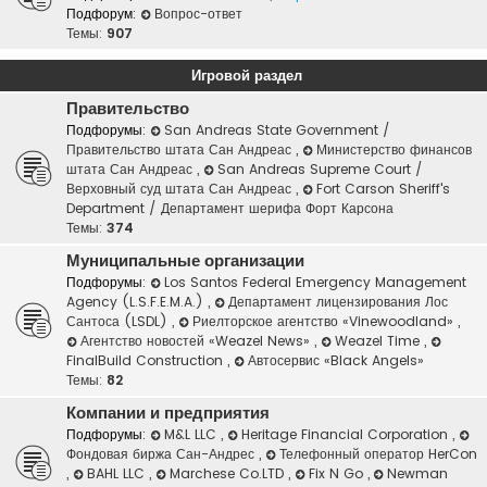
Подфорум:
Вопрос-ответ
Темы:
907
Игровой раздел
Правительство
Подфорумы:
San Andreas State Government /
Правительство штата Сан Андреас
,
Министерство финансов
штата Сан Андреас
,
San Andreas Supreme Court /
Верховный суд штата Сан Андреас
,
Fort Carson Sheriff's
Department / Департамент шерифа Форт Карсона
Темы:
374
Муниципальные организации
Подфорумы:
Los Santos Federal Emergency Management
Agency (L.S.F.E.M.A.)
,
Департамент лицензирования Лос
Сантоса (LSDL)
,
Риелторское агентство «Vinewoodland»
,
Агентство новостей «Weazel News»
,
Weazel Time
,
FinalBuild Construction
,
Автосервис «Black Angels»
Темы:
82
Компании и предприятия
Подфорумы:
M&L LLC
,
Heritage Financial Corporation
,
Фондовая биржа Сан-Андрес
,
Телефонный оператор HerCon
,
BAHL LLC
,
Marchese Co.LTD
,
Fix N Go
,
Newman