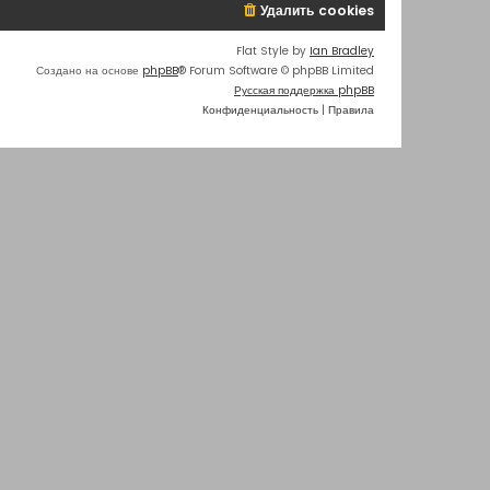
Удалить cookies
Flat Style by
Ian Bradley
Создано на основе
phpBB
® Forum Software © phpBB Limited
Русская поддержка phpBB
Конфиденциальность
|
Правила