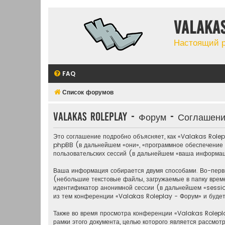
Valaka
Настоящий 
FAQ
Список форумов
Valakas Roleplay - Форум - Соглашен
Это соглашение подробно объясняет, как «Valakas Rolep
phpBB (в дальнейшем «они», «программное обеспечение
пользовательских сессий (в дальнейшем «ваша информац
Ваша информация собирается двумя способами. Во-перв
(небольшие текстовые файлы, загружаемые в папку врем
идентификатор анонимной сессии (в дальнейшем «sessio
из тем конференции «Valakas Roleplay - Форум» и буде
Также во время просмотра конференции «Valakas Rolepl
рамки этого документа, целью которого является рассм