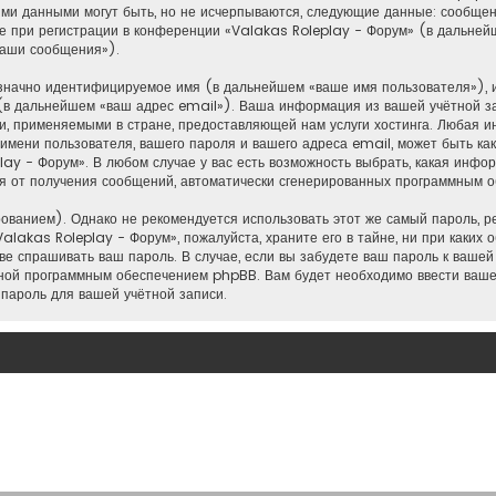
ими данными могут быть, но не исчерпываются, следующие данные: сообщен
 при регистрации в конференции «Valakas Roleplay - Форум» (в дальней
ваши сообщения»).
нозначно идентифицируемое имя (в дальнейшем «ваше имя пользователя»), 
(в дальнейшем «ваш адрес email»). Ваша информация из вашей учётной з
, применяемыми в стране, предоставляющей нам услуги хостинга. Любая и
мени пользователя, вашего пароля и вашего адреса email, может быть как 
y - Форум». В любом случае у вас есть возможность выбрать, какая инфо
ться от получения сообщений, автоматически сгенерированных программным
анием). Однако не рекомендуется использовать этот же самый пароль, рег
alakas Roleplay - Форум», пожалуйста, храните его в тайне, ни при каких 
аве спрашивать ваш пароль. В случае, если вы забудете ваш пароль к ваше
ной программным обеспечением phpBB. Вам будет необходимо ввести ваше 
пароль для вашей учётной записи.