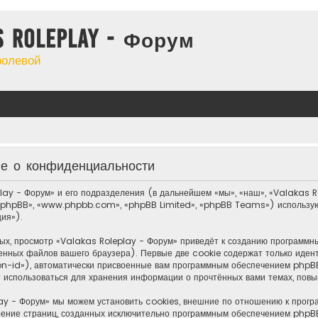
s Roleplay - Форум
ролевой
ие о конфиденциальности
lay - Форум» и его подразделения (в дальнейшем «мы», «наш», «Valakas Ro
 phpBB», «www.phpbb.com», «phpBB Limited», «phpBB Teams») использую
ия»).
ых, просмотр «Valakas Roleplay - Форум» приведёт к созданию программ
енных файлов вашего браузера). Первые две cookie содержат только иден
n-id»), автоматически присвоенные вам программным обеспечением phpBB.
т использоваться для хранения информации о прочтённых вами темах, пов
ay - Форум» мы можем установить cookies, внешние по отношению к прогр
отрение страниц, созданных исключительно программным обеспечением php