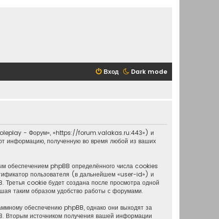
Вход
Dark mode
leplay - Форум», «https://forum.valakas.ru:443») и
т информацию, полученную во время любой из ваших
ным обеспечением phpBB определённого числа cookies
тификатор пользователя (в дальнейшем «user-id») и
 Третья cookie будет создана после просмотра одной
ышая таким образом удобство работы с форумами.
аммному обеспечению phpBB, однако они выходят за
BB. Вторым источником получения вашей информации