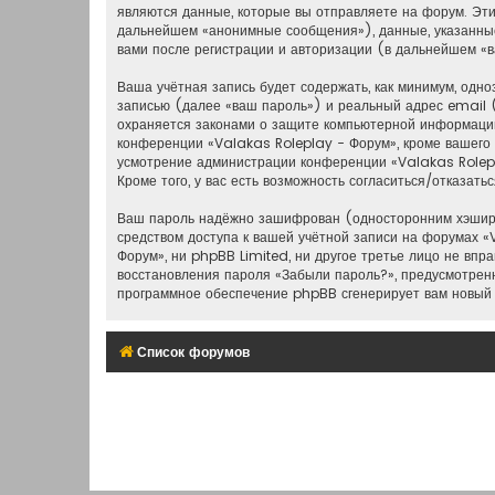
являются данные, которые вы отправляете на форум. Эт
дальнейшем «анонимные сообщения»), данные, указанные
вами после регистрации и авторизации (в дальнейшем «
Ваша учётная запись будет содержать, как минимум, од
записью (далее «ваш пароль») и реальный адрес email 
охраняется законами о защите компьютерной информации
конференции «Valakas Roleplay - Форум», кроме вашего и
усмотрение администрации конференции «Valakas Rolepla
Кроме того, у вас есть возможность согласиться/отказа
Ваш пароль надёжно зашифрован (односторонним хэширов
средством доступа к вашей учётной записи на форумах «V
Форум», ни phpBB Limited, ни другое третье лицо не впр
восстановления пароля «Забыли пароль?», предусмотрен
программное обеспечение phpBB сгенерирует вам новый 
Список форумов