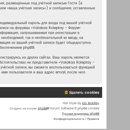
ия, размещённые под учётной записью Гостя (в
шем «ваша учётная запись») и сообщения, оставленные
индивидуальный пароль для входа под вашей учётной
аписи на форумах «Valakas Roleplay - Форум»
нформация, запрашиваемая при регистрации в
необходимой, так и необязательной ко вводу, на
рмация из вашей учётной записи будет общедоступна.
 обеспечением phpBB.
истрируясь на других сайтах. Ваш пароль является
обстоятельствах ни представители «Valakas Roleplay -
й учётной записи, вы сможете воспользоваться функцией
имя пользователя и ваш адрес email, после чего
Удалить cookies
Flat Style by
Ian Bradley
Создано на основе
phpBB
® Forum Software © phpBB Limited
Русская поддержка phpBB
Конфиденциальность
|
Правила