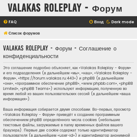
Valakas Roleplay - Форум
FAQ
Вход
Dark mode
Список форумов
Valakas Roleplay - Форум - Соглашение о
конфиденциальности
Это соглашение подробно объясняет, как «Valakas Roleplay - Форум»
и его подразделения (в дальнейшем «мы», «наш», «Valakas Roleplay -
Форум», «https://forum.valakas.ru:443») и phpBB (в дальнейшем
«они», «программное обеспечение phpBB», «www.phpbb.com», «phpBB
Limited», «phpBB Teams») используют информацию, полученную во
время любой из ваших пользовательских сессий (в дальнейшем «ваша
информация»).
Ваша информация собирается двумя способами. Во-первых, просмотр
«Valakas Roleplay - Форум» приведёт к созданию программным
обеспечением phpBB определённого числа cookies (небольшие
текстовые файлы, загружаемые в папку временных файлов вашего
браузера). Первые две cookie содержат только идентификатор
пользователя (в дальнейшем «user-id») и идентификатор анонимной