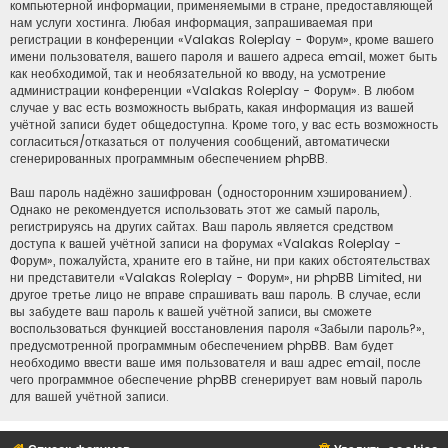
компьютерной информации, применяемыми в стране, предоставляющей
нам услуги хостинга. Любая информация, запрашиваемая при
регистрации в конференции «Valakas Roleplay - Форум», кроме вашего
имени пользователя, вашего пароля и вашего адреса email, может быть
как необходимой, так и необязательной ко вводу, на усмотрение
администрации конференции «Valakas Roleplay - Форум». В любом
случае у вас есть возможность выбрать, какая информация из вашей
учётной записи будет общедоступна. Кроме того, у вас есть возможность
согласиться/отказаться от получения сообщений, автоматически
сгенерированных программным обеспечением phpBB.
Ваш пароль надёжно зашифрован (односторонним хэшированием).
Однако не рекомендуется использовать этот же самый пароль,
регистрируясь на других сайтах. Ваш пароль является средством
доступа к вашей учётной записи на форумах «Valakas Roleplay -
Форум», пожалуйста, храните его в тайне, ни при каких обстоятельствах
ни представители «Valakas Roleplay - Форум», ни phpBB Limited, ни
другое третье лицо не вправе спрашивать ваш пароль. В случае, если
вы забудете ваш пароль к вашей учётной записи, вы сможете
воспользоваться функцией восстановления пароля «Забыли пароль?»,
предусмотренной программным обеспечением phpBB. Вам будет
необходимо ввести ваше имя пользователя и ваш адрес email, после
чего программное обеспечение phpBB сгенерирует вам новый пароль
для вашей учётной записи.