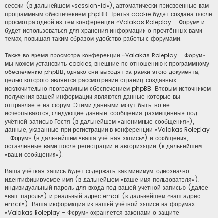
сессии (в дальнейшем «session-id»), автоматически присвоенные вам
программным обеспечением phpBB. Третья cookie будет создана после
просмотра одной из тем конференции «Valakas Roleplay - Форум» и
будет использоваться для хранения информации о прочтённых вами
темах, повышая таким образом удобство работы с форумами.
Также во время просмотра конференции «Valakas Roleplay - Форум»
мы можем установить cookies, внешние по отношению к программному
обеспечению phpBB, однако они выходят за рамки этого документа,
целью которого является рассмотрение страниц, созданных
исключительно программным обеспечением phpBB. Вторым источником
получения вашей информации являются данные, которые вы
отправляете на форум. Этими данными могут быть, но не
исчерпываются, следующие данные: сообщения, размещённые под
учётной записью Гостя (в дальнейшем «анонимные сообщения»),
данные, указанные при регистрации в конференции «Valakas Roleplay
- Форум» (в дальнейшем «ваша учётная запись») и сообщения,
оставленные вами после регистрации и авторизации (в дальнейшем
«ваши сообщения»).
Ваша учётная запись будет содержать, как минимум, однозначно
идентифицируемое имя (в дальнейшем «ваше имя пользователя»),
индивидуальный пароль для входа под вашей учётной записью (далее
«ваш пароль») и реальный адрес email (в дальнейшем «ваш адрес
email»). Ваша информация из вашей учётной записи на форумах
«Valakas Roleplay - Форум» охраняется законами о защите