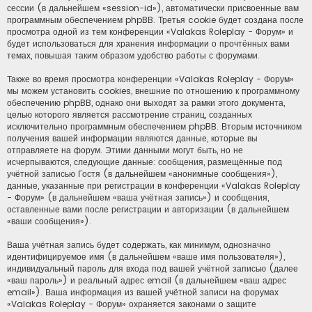
сессии (в дальнейшем «session-id»), автоматически присвоенные вам
программным обеспечением phpBB. Третья cookie будет создана после
просмотра одной из тем конференции «Valakas Roleplay - Форум» и
будет использоваться для хранения информации о прочтённых вами
темах, повышая таким образом удобство работы с форумами.
Также во время просмотра конференции «Valakas Roleplay - Форум»
мы можем установить cookies, внешние по отношению к программному
обеспечению phpBB, однако они выходят за рамки этого документа,
целью которого является рассмотрение страниц, созданных
исключительно программным обеспечением phpBB. Вторым источником
получения вашей информации являются данные, которые вы
отправляете на форум. Этими данными могут быть, но не
исчерпываются, следующие данные: сообщения, размещённые под
учётной записью Гостя (в дальнейшем «анонимные сообщения»),
данные, указанные при регистрации в конференции «Valakas Roleplay
- Форум» (в дальнейшем «ваша учётная запись») и сообщения,
оставленные вами после регистрации и авторизации (в дальнейшем
«ваши сообщения»).
Ваша учётная запись будет содержать, как минимум, однозначно
идентифицируемое имя (в дальнейшем «ваше имя пользователя»),
индивидуальный пароль для входа под вашей учётной записью (далее
«ваш пароль») и реальный адрес email (в дальнейшем «ваш адрес
email»). Ваша информация из вашей учётной записи на форумах
«Valakas Roleplay - Форум» охраняется законами о защите