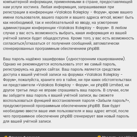
компьютерной информации, применяемыми в стране, предоставляющей
нам услуги хостинга. Любая информация, запрашиваемая при
регистрации в конференции «Valakas Roleplay - Форум», кроме вашего
имени пользователя, вашего пароля и вашего адреса email, может быть
как необходимой, так и необязательной ко вводу, на усмотрение
администрации конференции «Valakas Roleplay - Форум». В любом
случае у вас есть возможность выбрать, какая информация из вашей
учётной записи будет общедоступна. Кроме того, у вас есть возможность
согласиться/отказаться от получения сообщений, автоматически
сгенерированных программным обеспечением phpBB.
Ваш пароль надёжно зашифрован (односторонним хэшированием).
Однако не рекомендуется использовать этот же самый пароль,
регистрируясь на других сайтах. Ваш пароль является средством
доступа к вашей учётной записи на форумах «Valakas Roleplay -
Форум», пожалуйста, храните его в тайне, ни при каких обстоятельствах
ни представители «Valakas Roleplay - Форум», ни phpBB Limited, ни
другое третье лицо не вправе спрашивать ваш пароль. В случае, если
вы забудете ваш пароль к вашей учётной записи, вы сможете
воспользоваться функцией восстановления пароля «Забыли пароль?»,
предусмотренной программным обеспечением phpBB. Вам будет
необходимо ввести ваше имя пользователя и ваш адрес email, после
чего программное обеспечение phpBB сгенерирует вам новый пароль
для вашей учётной записи.