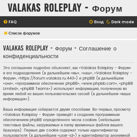
Valakas Roleplay - Форум
FAQ
Вход
Dark mode
Список форумов
Valakas Roleplay - Форум - Соглашение о
конфиденциальности
Это соглашение подробно объясняет, как «Valakas Roleplay - Форум»
и его подразделения (в дальнейшем «мы», «наш», «Valakas Roleplay -
Форум», «https://forum.valakas.ru:443») и phpBB (в дальнейшем
«они», «программное обеспечение phpBB», «www.phpbb.com», «phpBB
Limited», «phpBB Teams») используют информацию, полученную во
время любой из ваших пользовательских сессий (в дальнейшем «ваша
информация»).
Ваша информация собирается двумя способами. Во-первых, просмотр
«Valakas Roleplay - Форум» приведёт к созданию программным
обеспечением phpBB определённого числа cookies (небольшие
текстовые файлы, загружаемые в папку временных файлов вашего
браузера). Первые две cookie содержат только идентификатор
пользователя (в дальнейшем «user-id») и идентификатор анонимной