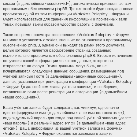
сессии (в дальнейшем «session-id»), автоматически присвоенные вам
программным обеспечением phpBB. Третья cookie будет создана после
просмотра одной из тем конференции «Valakas Roleplay - Форум» и
будет использоваться для хранения информации о прочтённых вами
темах, повышая таким образом удобство работы с форумами.
Также во время просмотра конференции «Valakas Roleplay - Форум»
мы можем установить cookies, внешние по отношению к программному
обеспечению phpBB, однако они выходят за рамки этого документа,
целью которого является рассмотрение страниц, созданных
исключительно программным обеспечением phpBB. Вторым источником
получения вашей информации являются данные, которые вы
отправляете на форум. Этими данными могут быть, но не
исчерпываются, следующие данные: сообщения, размещённые под
учётной записью Гостя (в дальнейшем «анонимные сообщения»),
данные, указанные при регистрации в конференции «Valakas Roleplay
- Форум» (в дальнейшем «ваша учётная запись») и сообщения,
оставленные вами после регистрации и авторизации (в дальнейшем
«ваши сообщения»).
Ваша учётная запись будет содержать, как минимум, однозначно
идентифицируемое имя (в дальнейшем «ваше имя пользователя»),
индивидуальный пароль для входа под вашей учётной записью (далее
«ваш пароль») и реальный адрес email (в дальнейшем «ваш адрес
email»). Ваша информация из вашей учётной записи на форумах
«Valakas Roleplay - Форум» охраняется законами о защите