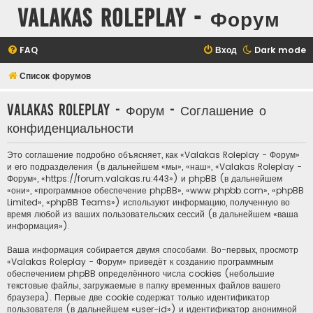
Valakas Roleplay - Форум
FAQ
Вход
Dark mode
Список форумов
Valakas Roleplay - Форум - Соглашение о
конфиденциальности
Это соглашение подробно объясняет, как «Valakas Roleplay - Форум»
и его подразделения (в дальнейшем «мы», «наш», «Valakas Roleplay -
Форум», «https://forum.valakas.ru:443») и phpBB (в дальнейшем
«они», «программное обеспечение phpBB», «www.phpbb.com», «phpBB
Limited», «phpBB Teams») используют информацию, полученную во
время любой из ваших пользовательских сессий (в дальнейшем «ваша
информация»).
Ваша информация собирается двумя способами. Во-первых, просмотр
«Valakas Roleplay - Форум» приведёт к созданию программным
обеспечением phpBB определённого числа cookies (небольшие
текстовые файлы, загружаемые в папку временных файлов вашего
браузера). Первые две cookie содержат только идентификатор
пользователя (в дальнейшем «user-id») и идентификатор анонимной