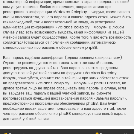
компьютерной информации, применяемыми в стране, предоставляющей
нам услуги хостинга. Любая информация, запрашиваемая при
регистрации в конференции «Valakas Roleplay - Форум», кроме вашего
имени пользователя, вашего пароля и вашего адреса email, может быть
как необходимой, так и необязательной ко вводу, на усмотрение
администрации конференции «Valakas Roleplay - Форум». В любом
случае у вас есть возможность выбрать, какая информация из вашей
учётной записи будет общедоступна. Кроме того, у вас есть возможность
согласиться/отказаться от получения сообщений, автоматически
сгенерированных программным обеспечением phpBB.
Ваш пароль надёжно зашифрован (односторонним хэшированием).
Однако не рекомендуется использовать этот же самый пароль,
регистрируясь на других сайтах. Ваш пароль является средством
доступа к вашей учётной записи на форумах «Valakas Roleplay -
Форум», пожалуйста, храните его в тайне, ни при каких обстоятельствах
ни представители «Valakas Roleplay - Форум», ни phpBB Limited, ни
другое третье лицо не вправе спрашивать ваш пароль. В случае, если
вы забудете ваш пароль к вашей учётной записи, вы сможете
воспользоваться функцией восстановления пароля «Забыли пароль?»,
предусмотренной программным обеспечением phpBB. Вам будет
необходимо ввести ваше имя пользователя и ваш адрес email, после
чего программное обеспечение phpBB сгенерирует вам новый пароль
для вашей учётной записи.