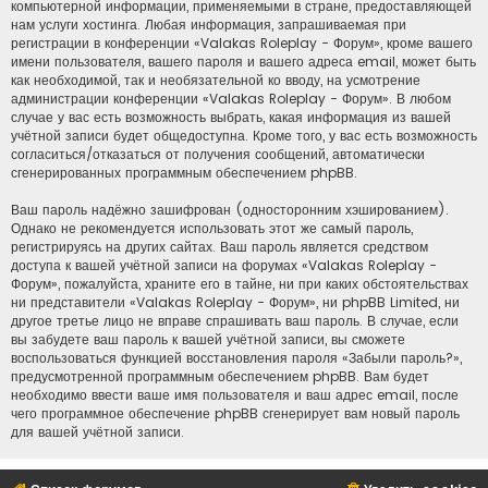
компьютерной информации, применяемыми в стране, предоставляющей
нам услуги хостинга. Любая информация, запрашиваемая при
регистрации в конференции «Valakas Roleplay - Форум», кроме вашего
имени пользователя, вашего пароля и вашего адреса email, может быть
как необходимой, так и необязательной ко вводу, на усмотрение
администрации конференции «Valakas Roleplay - Форум». В любом
случае у вас есть возможность выбрать, какая информация из вашей
учётной записи будет общедоступна. Кроме того, у вас есть возможность
согласиться/отказаться от получения сообщений, автоматически
сгенерированных программным обеспечением phpBB.
Ваш пароль надёжно зашифрован (односторонним хэшированием).
Однако не рекомендуется использовать этот же самый пароль,
регистрируясь на других сайтах. Ваш пароль является средством
доступа к вашей учётной записи на форумах «Valakas Roleplay -
Форум», пожалуйста, храните его в тайне, ни при каких обстоятельствах
ни представители «Valakas Roleplay - Форум», ни phpBB Limited, ни
другое третье лицо не вправе спрашивать ваш пароль. В случае, если
вы забудете ваш пароль к вашей учётной записи, вы сможете
воспользоваться функцией восстановления пароля «Забыли пароль?»,
предусмотренной программным обеспечением phpBB. Вам будет
необходимо ввести ваше имя пользователя и ваш адрес email, после
чего программное обеспечение phpBB сгенерирует вам новый пароль
для вашей учётной записи.