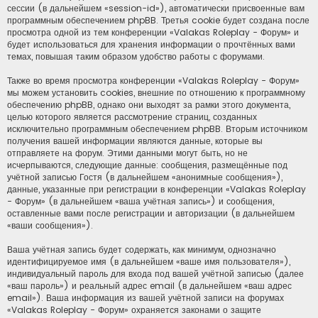
сессии (в дальнейшем «session-id»), автоматически присвоенные вам
программным обеспечением phpBB. Третья cookie будет создана после
просмотра одной из тем конференции «Valakas Roleplay - Форум» и
будет использоваться для хранения информации о прочтённых вами
темах, повышая таким образом удобство работы с форумами.
Также во время просмотра конференции «Valakas Roleplay - Форум»
мы можем установить cookies, внешние по отношению к программному
обеспечению phpBB, однако они выходят за рамки этого документа,
целью которого является рассмотрение страниц, созданных
исключительно программным обеспечением phpBB. Вторым источником
получения вашей информации являются данные, которые вы
отправляете на форум. Этими данными могут быть, но не
исчерпываются, следующие данные: сообщения, размещённые под
учётной записью Гостя (в дальнейшем «анонимные сообщения»),
данные, указанные при регистрации в конференции «Valakas Roleplay
- Форум» (в дальнейшем «ваша учётная запись») и сообщения,
оставленные вами после регистрации и авторизации (в дальнейшем
«ваши сообщения»).
Ваша учётная запись будет содержать, как минимум, однозначно
идентифицируемое имя (в дальнейшем «ваше имя пользователя»),
индивидуальный пароль для входа под вашей учётной записью (далее
«ваш пароль») и реальный адрес email (в дальнейшем «ваш адрес
email»). Ваша информация из вашей учётной записи на форумах
«Valakas Roleplay - Форум» охраняется законами о защите