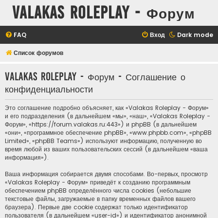
Valakas Roleplay - Форум
FAQ
Вход
Dark mode
Список форумов
Valakas Roleplay - Форум - Соглашение о
конфиденциальности
Это соглашение подробно объясняет, как «Valakas Roleplay - Форум»
и его подразделения (в дальнейшем «мы», «наш», «Valakas Roleplay -
Форум», «https://forum.valakas.ru:443») и phpBB (в дальнейшем
«они», «программное обеспечение phpBB», «www.phpbb.com», «phpBB
Limited», «phpBB Teams») используют информацию, полученную во
время любой из ваших пользовательских сессий (в дальнейшем «ваша
информация»).
Ваша информация собирается двумя способами. Во-первых, просмотр
«Valakas Roleplay - Форум» приведёт к созданию программным
обеспечением phpBB определённого числа cookies (небольшие
текстовые файлы, загружаемые в папку временных файлов вашего
браузера). Первые две cookie содержат только идентификатор
пользователя (в дальнейшем «user-id») и идентификатор анонимной