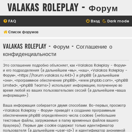
Valakas Roleplay - Форум
FAQ
Вход
Dark mode
Список форумов
Valakas Roleplay - Форум - Соглашение о
конфиденциальности
Это соглашение подробно объясняет, как «Valakas Roleplay - Форум»
и его подразделения (в дальнейшем «мы», «наш», «Valakas Roleplay -
Форум», «https://forum.valakas.ru:443») и phpBB (в дальнейшем
«они», «программное обеспечение phpBB», «www.phpbb.com», «phpBB
Limited», «phpBB Teams») используют информацию, полученную во
время любой из ваших пользовательских сессий (в дальнейшем «ваша
информация»).
Ваша информация собирается двумя способами. Во-первых, просмотр
«Valakas Roleplay - Форум» приведёт к созданию программным
обеспечением phpBB определённого числа cookies (небольшие
текстовые файлы, загружаемые в папку временных файлов вашего
браузера). Первые две cookie содержат только идентификатор
пользователя (в дальнейшем «user-id») и идентификатор анонимной