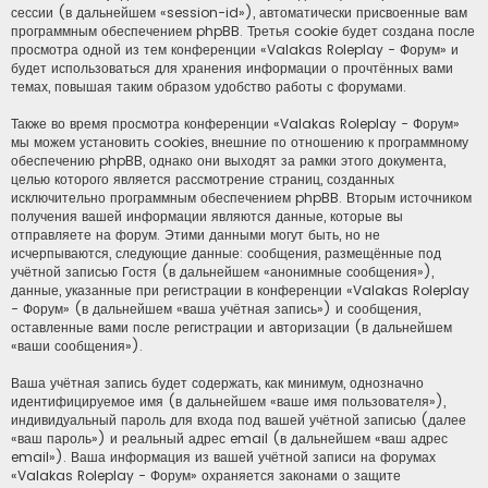
сессии (в дальнейшем «session-id»), автоматически присвоенные вам
программным обеспечением phpBB. Третья cookie будет создана после
просмотра одной из тем конференции «Valakas Roleplay - Форум» и
будет использоваться для хранения информации о прочтённых вами
темах, повышая таким образом удобство работы с форумами.
Также во время просмотра конференции «Valakas Roleplay - Форум»
мы можем установить cookies, внешние по отношению к программному
обеспечению phpBB, однако они выходят за рамки этого документа,
целью которого является рассмотрение страниц, созданных
исключительно программным обеспечением phpBB. Вторым источником
получения вашей информации являются данные, которые вы
отправляете на форум. Этими данными могут быть, но не
исчерпываются, следующие данные: сообщения, размещённые под
учётной записью Гостя (в дальнейшем «анонимные сообщения»),
данные, указанные при регистрации в конференции «Valakas Roleplay
- Форум» (в дальнейшем «ваша учётная запись») и сообщения,
оставленные вами после регистрации и авторизации (в дальнейшем
«ваши сообщения»).
Ваша учётная запись будет содержать, как минимум, однозначно
идентифицируемое имя (в дальнейшем «ваше имя пользователя»),
индивидуальный пароль для входа под вашей учётной записью (далее
«ваш пароль») и реальный адрес email (в дальнейшем «ваш адрес
email»). Ваша информация из вашей учётной записи на форумах
«Valakas Roleplay - Форум» охраняется законами о защите