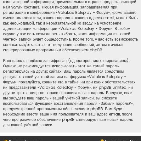
компьютерной информации, применяемыми в стране, предоставляющей
нам услуги хостинга. Любая информация, запрашиваемая при
регистрации в конференции «Valakas Roleplay - Форум», кроме вашего
имени пользователя, вашего пароля и вашего адреса email, может быть
как необходимой, так и необязательной ко вводу, на усмотрение
администрации конференции «Valakas Roleplay - Форум». В любом
случае у вас есть возможность выбрать, какая информация из вашей
учётной записи будет общедоступна. Кроме того, у вас есть возможность
согласиться/отказаться от получения сообщений, автоматически
сгенерированных программным обеспечением phpBB.
Ваш пароль надёжно зашифрован (односторонним хэшированием).
Однако не рекомендуется использовать этот же самый пароль,
регистрируясь на других сайтах. Ваш пароль является средством
доступа к вашей учётной записи на форумах «Valakas Roleplay -
Форум», пожалуйста, храните его в тайне, ни при каких обстоятельствах
ни представители «Valakas Roleplay - Форум», ни phpBB Limited, ни
другое третье лицо не вправе спрашивать ваш пароль. В случае, если
вы забудете ваш пароль к вашей учётной записи, вы сможете
воспользоваться функцией восстановления пароля «Забыли пароль?»,
предусмотренной программным обеспечением phpBB. Вам будет
необходимо ввести ваше имя пользователя и ваш адрес email, после
чего программное обеспечение phpBB сгенерирует вам новый пароль
для вашей учётной записи.