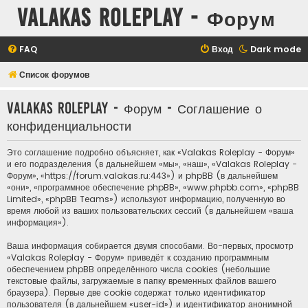
Valakas Roleplay - Форум
FAQ
Вход
Dark mode
Список форумов
Valakas Roleplay - Форум - Соглашение о
конфиденциальности
Это соглашение подробно объясняет, как «Valakas Roleplay - Форум»
и его подразделения (в дальнейшем «мы», «наш», «Valakas Roleplay -
Форум», «https://forum.valakas.ru:443») и phpBB (в дальнейшем
«они», «программное обеспечение phpBB», «www.phpbb.com», «phpBB
Limited», «phpBB Teams») используют информацию, полученную во
время любой из ваших пользовательских сессий (в дальнейшем «ваша
информация»).
Ваша информация собирается двумя способами. Во-первых, просмотр
«Valakas Roleplay - Форум» приведёт к созданию программным
обеспечением phpBB определённого числа cookies (небольшие
текстовые файлы, загружаемые в папку временных файлов вашего
браузера). Первые две cookie содержат только идентификатор
пользователя (в дальнейшем «user-id») и идентификатор анонимной