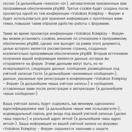
сессии (в дальнейшем «session-id»), автоматически присвоенные вам
программным обеспечением phpBB. Третья cookie будет создана после
просмотра одной из тем конференции «Valakas Roleplay - Форум» и
будет использоваться для хранения информации о прочтённых вами
темах, повышая таким образом удобство работы с форумами.
Также во время просмотра конференции «Valakas Roleplay - Форум»
мы можем установить cookies, внешние по отношению к программному
обеспечению phpBB, однако они выходят за рамки этого документа,
целью которого является рассмотрение страниц, созданных
исключительно программным обеспечением phpBB. Вторым источником
получения вашей информации являются данные, которые вы
отправляете на форум. Этими данными могут быть, но не
исчерпываются, следующие данные: сообщения, размещённые под
учётной записью Гостя (в дальнейшем «анонимные сообщения»),
данные, указанные при регистрации в конференции «Valakas Roleplay
- Форум» (в дальнейшем «ваша учётная запись») и сообщения,
оставленные вами после регистрации и авторизации (в дальнейшем
«ваши сообщения»).
Ваша учётная запись будет содержать, как минимум, однозначно
идентифицируемое имя (в дальнейшем «ваше имя пользователя»),
индивидуальный пароль для входа под вашей учётной записью (далее
«ваш пароль») и реальный адрес email (в дальнейшем «ваш адрес
email»). Ваша информация из вашей учётной записи на форумах
«Valakas Roleplay - Форум» охраняется законами о защите