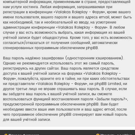
компьютерной информации, применяемыми в стране, предоставляющей
нам услуги хостинга. Любая информация, запрашиваемая при
регистрации в конференции «Valakas Roleplay - Форум», кроме вашего
имени пользователя, вашего пароля и вашего адреса email, может быть
как необходимой, так и необязательной ко вводу, на усмотрение
администрации конференции «Valakas Roleplay - Форум». В любом
случае у вас есть возможность выбрать, какая информация из вашей
учётной записи будет общедоступна. Кроме того, у вас есть возможность
согласиться/отказаться от получения сообщений, автоматически
сгенерированных программным обеспечением phpBB.
Ваш пароль надёжно зашифрован (односторонним хэшированием).
Однако не рекомендуется использовать этот же самый пароль,
регистрируясь на других сайтах. Ваш пароль является средством
доступа к вашей учётной записи на форумах «Valakas Roleplay -
Форум», пожалуйста, храните его в тайне, ни при каких обстоятельствах
ни представители «Valakas Roleplay - Форум», ни phpBB Limited, ни
другое третье лицо не вправе спрашивать ваш пароль. В случае, если
вы забудете ваш пароль к вашей учётной записи, вы сможете
воспользоваться функцией восстановления пароля «Забыли пароль?»,
предусмотренной программным обеспечением phpBB. Вам будет
необходимо ввести ваше имя пользователя и ваш адрес email, после
чего программное обеспечение phpBB сгенерирует вам новый пароль
для вашей учётной записи.