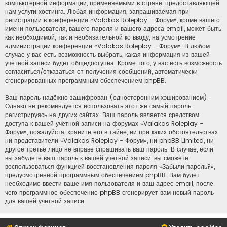
компьютерной информации, применяемыми в стране, предоставляющей
нам услуги хостинга. Любая информация, запрашиваемая при
регистрации в конференции «Valakas Roleplay - Форум», кроме вашего
имени пользователя, вашего пароля и вашего адреса email, может быть
как необходимой, так и необязательной ко вводу, на усмотрение
администрации конференции «Valakas Roleplay - Форум». В любом
случае у вас есть возможность выбрать, какая информация из вашей
учётной записи будет общедоступна. Кроме того, у вас есть возможность
согласиться/отказаться от получения сообщений, автоматически
сгенерированных программным обеспечением phpBB.
Ваш пароль надёжно зашифрован (односторонним хэшированием).
Однако не рекомендуется использовать этот же самый пароль,
регистрируясь на других сайтах. Ваш пароль является средством
доступа к вашей учётной записи на форумах «Valakas Roleplay -
Форум», пожалуйста, храните его в тайне, ни при каких обстоятельствах
ни представители «Valakas Roleplay - Форум», ни phpBB Limited, ни
другое третье лицо не вправе спрашивать ваш пароль. В случае, если
вы забудете ваш пароль к вашей учётной записи, вы сможете
воспользоваться функцией восстановления пароля «Забыли пароль?»,
предусмотренной программным обеспечением phpBB. Вам будет
необходимо ввести ваше имя пользователя и ваш адрес email, после
чего программное обеспечение phpBB сгенерирует вам новый пароль
для вашей учётной записи.