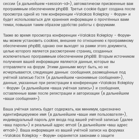
сессии (в дальнейшем «session-id»), автоматически присвоенные вам
программным обеспечением phpBB. Третья cookie будет создана после
просмотра одной из тем конференции «Valakas Roleplay - Форум» и
будет использоваться для хранения информации о прочтённых вами
темах, повышая таким образом удобство работы с форумами.
Также во время просмотра конференции «Valakas Roleplay - Форум»
мы можем установить cookies, внешние по отношению к программному
обеспечению phpBB, однако они выходят за рамки этого документа,
целью которого является рассмотрение страниц, созданных
исключительно программным обеспечением phpBB. Вторым источником
получения вашей информации являются данные, которые вы
отправляете на форум. Этими данными могут быть, но не
исчерпываются, следующие данные: сообщения, размещённые под
учётной записью Гостя (в дальнейшем «анонимные сообщения»),
данные, указанные при регистрации в конференции «Valakas Roleplay
- Форум» (в дальнейшем «ваша учётная запись») и сообщения,
оставленные вами после регистрации и авторизации (в дальнейшем
«ваши сообщения»).
Ваша учётная запись будет содержать, как минимум, однозначно
идентифицируемое имя (в дальнейшем «ваше имя пользователя»),
индивидуальный пароль для входа под вашей учётной записью (далее
«ваш пароль») и реальный адрес email (в дальнейшем «ваш адрес
email»). Ваша информация из вашей учётной записи на форумах
«Valakas Roleplay - Форум» охраняется законами о защите