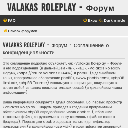
Valakas Roleplay - Форум
FAQ
Вход
Dark mode
Список форумов
Valakas Roleplay - Форум - Соглашение о
конфиденциальности
Это соглашение подробно объясняет, как «Valakas Roleplay - Форум»
и его подразделения (в дальнейшем «мы», «наш», «Valakas Roleplay -
Форум», «https://forum.valakas.ru:443») и phpBB (в дальнейшем
«они», «программное обеспечение phpBB», «www.phpbb.com», «phpBB
Limited», «phpBB Teams») используют информацию, полученную во
время любой из ваших пользовательских сессий (в дальнейшем «ваша
информация»).
Ваша информация собирается двумя способами. Во-первых, просмотр
«Valakas Roleplay - Форум» приведёт к созданию программным
обеспечением phpBB определённого числа cookies (небольшие
текстовые файлы, загружаемые в папку временных файлов вашего
браузера). Первые две cookie содержат только идентификатор
пользователя (в дальнейшем «user-id») и идентификатор анонимной