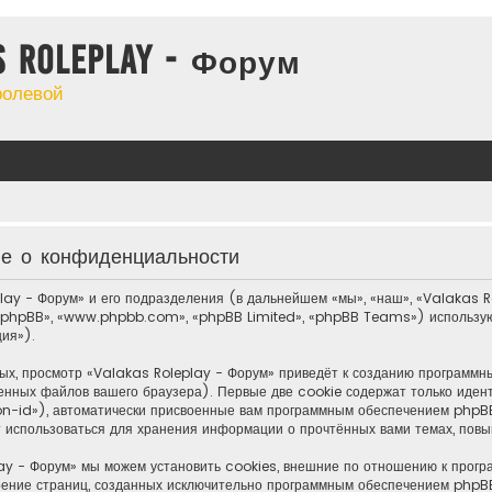
s Roleplay - Форум
ролевой
ие о конфиденциальности
lay - Форум» и его подразделения (в дальнейшем «мы», «наш», «Valakas Ro
 phpBB», «www.phpbb.com», «phpBB Limited», «phpBB Teams») использую
ия»).
ых, просмотр «Valakas Roleplay - Форум» приведёт к созданию программ
енных файлов вашего браузера). Первые две cookie содержат только иден
n-id»), автоматически присвоенные вам программным обеспечением phpBB.
т использоваться для хранения информации о прочтённых вами темах, пов
ay - Форум» мы можем установить cookies, внешние по отношению к прогр
отрение страниц, созданных исключительно программным обеспечением php