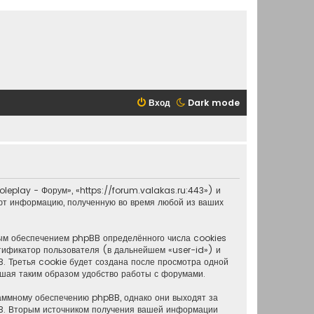
Вход
Dark mode
leplay - Форум», «https://forum.valakas.ru:443») и
т информацию, полученную во время любой из ваших
ным обеспечением phpBB определённого числа cookies
тификатор пользователя (в дальнейшем «user-id») и
 Третья cookie будет создана после просмотра одной
ышая таким образом удобство работы с форумами.
аммному обеспечению phpBB, однако они выходят за
BB. Вторым источником получения вашей информации