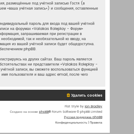
ия, размещённые под учётной записью Гостя (в
шем «ваша учётная запись») и сообщения, оставленные
индивидуальный пароль для входа под вашей учётной
аписи на форумах «Valakas Roleplay - Форум»
нформация, запрашиваемая при регистрации в
необходимой, так и необязательной ко вводу, на
рмация из вашей учётной записи будет общедоступна.
 обеспечением phpBB.
истрируясь на других сайтах. Ваш пароль является
обстоятельствах ни представители «Valakas Roleplay -
й учётной записи, вы сможете воспользоваться функцией
имя пользователя и ваш адрес email, после чего
Удалить cookies
Flat Style by
Ian Bradley
Создано на основе
phpBB
® Forum Software © phpBB Limited
Русская поддержка phpBB
Конфиденциальность
|
Правила