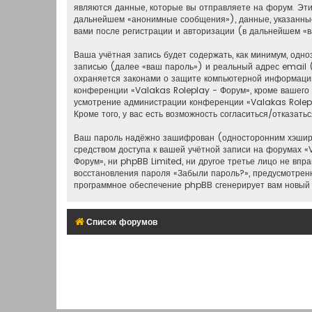
являются данные, которые вы отправляете на форум. Эт
дальнейшем «анонимные сообщения»), данные, указанные
вами после регистрации и авторизации (в дальнейшем «
Ваша учётная запись будет содержать, как минимум, од
записью (далее «ваш пароль») и реальный адрес email 
охраняется законами о защите компьютерной информации
конференции «Valakas Roleplay - Форум», кроме вашего и
усмотрение администрации конференции «Valakas Rolepla
Кроме того, у вас есть возможность согласиться/отказа
Ваш пароль надёжно зашифрован (односторонним хэширов
средством доступа к вашей учётной записи на форумах «V
Форум», ни phpBB Limited, ни другое третье лицо не впр
восстановления пароля «Забыли пароль?», предусмотрен
программное обеспечение phpBB сгенерирует вам новый 
Список форумов