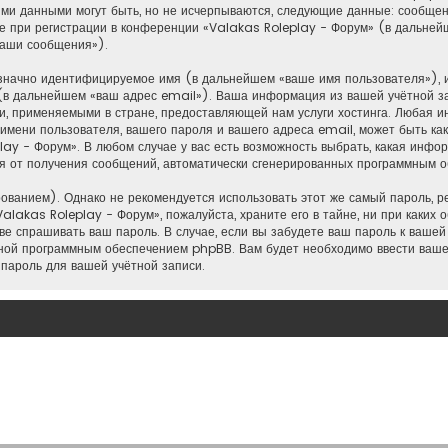
ими данными могут быть, но не исчерпываются, следующие данные: сообщен
 при регистрации в конференции «Valakas Roleplay - Форум» (в дальней
ваши сообщения»).
нозначно идентифицируемое имя (в дальнейшем «ваше имя пользователя»), 
(в дальнейшем «ваш адрес email»). Ваша информация из вашей учётной з
, применяемыми в стране, предоставляющей нам услуги хостинга. Любая и
мени пользователя, вашего пароля и вашего адреса email, может быть как 
y - Форум». В любом случае у вас есть возможность выбрать, какая инфо
ться от получения сообщений, автоматически сгенерированных программным
анием). Однако не рекомендуется использовать этот же самый пароль, рег
alakas Roleplay - Форум», пожалуйста, храните его в тайне, ни при каких 
аве спрашивать ваш пароль. В случае, если вы забудете ваш пароль к ваше
ной программным обеспечением phpBB. Вам будет необходимо ввести ваше 
пароль для вашей учётной записи.