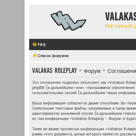
Valaka
Настоящий 
FAQ
Список форумов
Valakas Roleplay - Форум - Соглашен
Это соглашение подробно объясняет, как «Valakas Rolep
phpBB (в дальнейшем «они», «программное обеспечение
пользовательских сессий (в дальнейшем «ваша информац
Ваша информация собирается двумя способами. Во-перв
(небольшие текстовые файлы, загружаемые в папку врем
идентификатор анонимной сессии (в дальнейшем «sessio
из тем конференции «Valakas Roleplay - Форум» и буде
Также во время просмотра конференции «Valakas Rolepl
рамки этого документа, целью которого является рассм