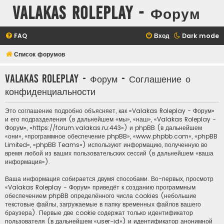
Valakas Roleplay - Форум
FAQ
Вход
Dark mode
Список форумов
Valakas Roleplay - Форум - Соглашение о
конфиденциальности
Это соглашение подробно объясняет, как «Valakas Roleplay - Форум»
и его подразделения (в дальнейшем «мы», «наш», «Valakas Roleplay -
Форум», «https://forum.valakas.ru:443») и phpBB (в дальнейшем
«они», «программное обеспечение phpBB», «www.phpbb.com», «phpBB
Limited», «phpBB Teams») используют информацию, полученную во
время любой из ваших пользовательских сессий (в дальнейшем «ваша
информация»).
Ваша информация собирается двумя способами. Во-первых, просмотр
«Valakas Roleplay - Форум» приведёт к созданию программным
обеспечением phpBB определённого числа cookies (небольшие
текстовые файлы, загружаемые в папку временных файлов вашего
браузера). Первые две cookie содержат только идентификатор
пользователя (в дальнейшем «user-id») и идентификатор анонимной