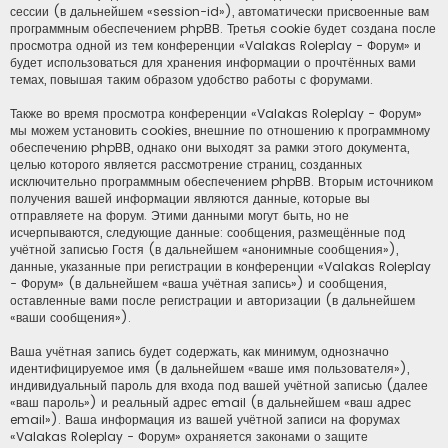
сессии (в дальнейшем «session-id»), автоматически присвоенные вам
программным обеспечением phpBB. Третья cookie будет создана после
просмотра одной из тем конференции «Valakas Roleplay - Форум» и
будет использоваться для хранения информации о прочтённых вами
темах, повышая таким образом удобство работы с форумами.
Также во время просмотра конференции «Valakas Roleplay - Форум»
мы можем установить cookies, внешние по отношению к программному
обеспечению phpBB, однако они выходят за рамки этого документа,
целью которого является рассмотрение страниц, созданных
исключительно программным обеспечением phpBB. Вторым источником
получения вашей информации являются данные, которые вы
отправляете на форум. Этими данными могут быть, но не
исчерпываются, следующие данные: сообщения, размещённые под
учётной записью Гостя (в дальнейшем «анонимные сообщения»),
данные, указанные при регистрации в конференции «Valakas Roleplay
- Форум» (в дальнейшем «ваша учётная запись») и сообщения,
оставленные вами после регистрации и авторизации (в дальнейшем
«ваши сообщения»).
Ваша учётная запись будет содержать, как минимум, однозначно
идентифицируемое имя (в дальнейшем «ваше имя пользователя»),
индивидуальный пароль для входа под вашей учётной записью (далее
«ваш пароль») и реальный адрес email (в дальнейшем «ваш адрес
email»). Ваша информация из вашей учётной записи на форумах
«Valakas Roleplay - Форум» охраняется законами о защите