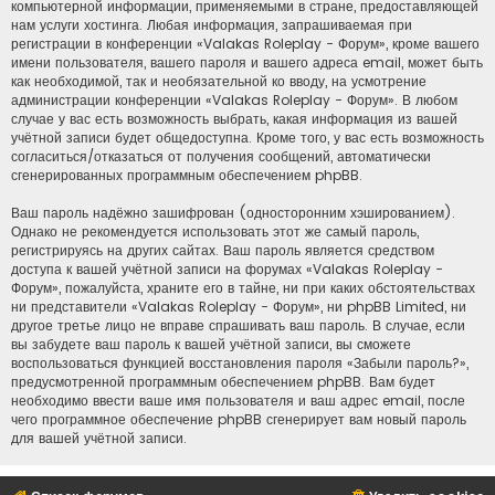
компьютерной информации, применяемыми в стране, предоставляющей
нам услуги хостинга. Любая информация, запрашиваемая при
регистрации в конференции «Valakas Roleplay - Форум», кроме вашего
имени пользователя, вашего пароля и вашего адреса email, может быть
как необходимой, так и необязательной ко вводу, на усмотрение
администрации конференции «Valakas Roleplay - Форум». В любом
случае у вас есть возможность выбрать, какая информация из вашей
учётной записи будет общедоступна. Кроме того, у вас есть возможность
согласиться/отказаться от получения сообщений, автоматически
сгенерированных программным обеспечением phpBB.
Ваш пароль надёжно зашифрован (односторонним хэшированием).
Однако не рекомендуется использовать этот же самый пароль,
регистрируясь на других сайтах. Ваш пароль является средством
доступа к вашей учётной записи на форумах «Valakas Roleplay -
Форум», пожалуйста, храните его в тайне, ни при каких обстоятельствах
ни представители «Valakas Roleplay - Форум», ни phpBB Limited, ни
другое третье лицо не вправе спрашивать ваш пароль. В случае, если
вы забудете ваш пароль к вашей учётной записи, вы сможете
воспользоваться функцией восстановления пароля «Забыли пароль?»,
предусмотренной программным обеспечением phpBB. Вам будет
необходимо ввести ваше имя пользователя и ваш адрес email, после
чего программное обеспечение phpBB сгенерирует вам новый пароль
для вашей учётной записи.