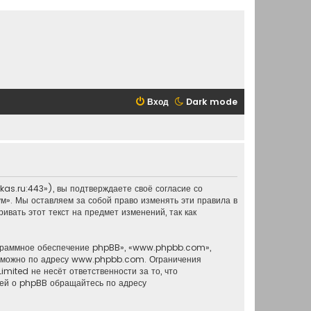
Вход
Dark mode
as.ru:443»), вы подтверждаете своё согласие со
м». Мы оставляем за собой право изменять эти правила в
вать этот текст на предмет изменений, так как
ограммное обеспечение phpBB», «www.phpbb.com»,
о можно по адресу
www.phpbb.com
. Ограничения
mited не несёт ответственности за то, что
ией о phpBB обращайтесь по адресу