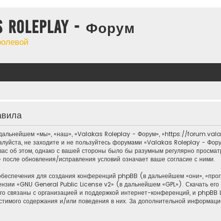
s Roleplay - Форум
ролевой
авила
альнейшем «мы», «наш», «Valakas Roleplay - Форум», «https://forum.valak
алуйста, не заходите и не пользуйтесь форумами «Valakas Roleplay - Фору
ас об этом, однако с вашей стороны было бы разумным регулярно просматри
 после обновления/исправления условий означает ваше согласие с ними.
обеспечения для создания конференций phpBB (в дальнейшем «они», «пр
ензии «
GNU General Public License v2
» (в дальнейшем «GPL»). Скачать ег
о связаны с организацией и поддержкой интернет-конференций, и phpBB Li
стимого содержания и/или поведения в них. За дополнительной информац