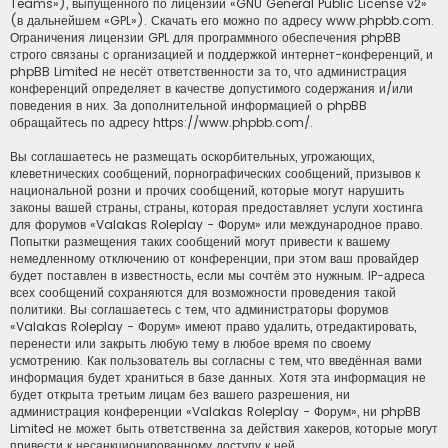
Teams»), выпущенного по лицензии «
GNU General Public License v2
»
(в дальнейшем «GPL»). Скачать его можно по адресу
www.phpbb.com
.
Ограничения лицензии GPL для программного обеспечения phpBB
строго связаны с организацией и поддержкой интернет-конференций, и
phpBB Limited не несёт ответственности за то, что администрация
конференций определяет в качестве допустимого содержания и/или
поведения в них. За дополнительной информацией о phpBB
обращайтесь по адресу
https://www.phpbb.com/
.
Вы соглашаетесь не размещать оскорбительных, угрожающих,
клеветнических сообщений, порнографических сообщений, призывов к
национальной розни и прочих сообщений, которые могут нарушить
законы вашей страны, страны, которая предоставляет услуги хостинга
для форумов «Valakas Roleplay - Форум» или международное право.
Попытки размещения таких сообщений могут привести к вашему
немедленному отключению от конференции, при этом ваш провайдер
будет поставлен в известность, если мы сочтём это нужным. IP-адреса
всех сообщений сохраняются для возможности проведения такой
политики. Вы соглашаетесь с тем, что администраторы форумов
«Valakas Roleplay - Форум» имеют право удалить, отредактировать,
перенести или закрыть любую тему в любое время по своему
усмотрению. Как пользователь вы согласны с тем, что введённая вами
информация будет храниться в базе данных. Хотя эта информация не
будет открыта третьим лицам без вашего разрешения, ни
администрация конференции «Valakas Roleplay - Форум», ни phpBB
Limited не может быть ответственна за действия хакеров, которые могут
привести к несанкционированному доступу к ней.