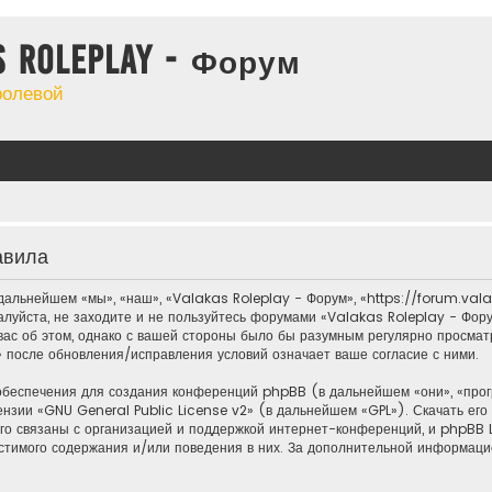
s Roleplay - Форум
ролевой
авила
альнейшем «мы», «наш», «Valakas Roleplay - Форум», «https://forum.valak
алуйста, не заходите и не пользуйтесь форумами «Valakas Roleplay - Фору
ас об этом, однако с вашей стороны было бы разумным регулярно просматри
 после обновления/исправления условий означает ваше согласие с ними.
обеспечения для создания конференций phpBB (в дальнейшем «они», «пр
ензии «
GNU General Public License v2
» (в дальнейшем «GPL»). Скачать ег
о связаны с организацией и поддержкой интернет-конференций, и phpBB Li
стимого содержания и/или поведения в них. За дополнительной информац