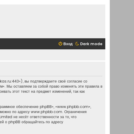
Вход
Dark mode
as.ru:443»), вы подтверждаете своё согласие со
м». Мы оставляем за собой право изменять эти правила в
вать этот текст на предмет изменений, так как
ограммное обеспечение phpBB», «www.phpbb.com»,
о можно по адресу
www.phpbb.com
. Ограничения
mited не несёт ответственности за то, что
ией о phpBB обращайтесь по адресу