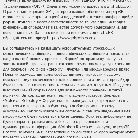
Teams»), выпущенного по лицензии «
GNU General Public License v2
»
(в дальнейшем «GPL»). Скачать его можно по адресу
www.phpbb.com
.
Ограничения лицензии GPL для программного обеспечения phpBB
строго связаны с организацией и поддержкой интернет-конференций, и
phpBB Limited не несёт ответственности за то, что администрация
конференций определяет в качестве допустимого содержания и/или
поведения в них. За дополнительной информацией о phpBB
обращайтесь по адресу
https://www.phpbb.com/
.
Вы соглашаетесь не размещать оскорбительных, угрожающих,
клеветнических сообщений, порнографических сообщений, призывов к
национальной розни и прочих сообщений, которые могут нарушить
законы вашей страны, страны, которая предоставляет услуги хостинга
для форумов «Valakas Roleplay - Форум» или международное право.
Попытки размещения таких сообщений могут привести к вашему
немедленному отключению от конференции, при этом ваш провайдер
будет поставлен в известность, если мы сочтём это нужным. IP-адреса
всех сообщений сохраняются для возможности проведения такой
политики. Вы соглашаетесь с тем, что администраторы форумов
«Valakas Roleplay - Форум» имеют право удалить, отредактировать,
перенести или закрыть любую тему в любое время по своему
усмотрению. Как пользователь вы согласны с тем, что введённая вами
информация будет храниться в базе данных. Хотя эта информация не
будет открыта третьим лицам без вашего разрешения, ни
администрация конференции «Valakas Roleplay - Форум», ни phpBB
Limited не может быть ответственна за действия хакеров, которые могут
привести к несанкционированному доступу к ней.