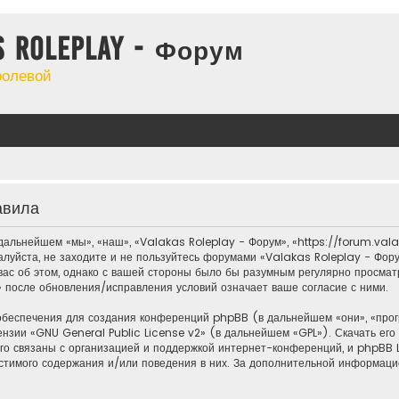
s Roleplay - Форум
ролевой
авила
альнейшем «мы», «наш», «Valakas Roleplay - Форум», «https://forum.valak
алуйста, не заходите и не пользуйтесь форумами «Valakas Roleplay - Фору
ас об этом, однако с вашей стороны было бы разумным регулярно просматри
 после обновления/исправления условий означает ваше согласие с ними.
обеспечения для создания конференций phpBB (в дальнейшем «они», «пр
ензии «
GNU General Public License v2
» (в дальнейшем «GPL»). Скачать ег
о связаны с организацией и поддержкой интернет-конференций, и phpBB Li
стимого содержания и/или поведения в них. За дополнительной информац