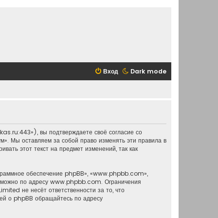
Вход
Dark mode
as.ru:443»), вы подтверждаете своё согласие со
м». Мы оставляем за собой право изменять эти правила в
вать этот текст на предмет изменений, так как
ограммное обеспечение phpBB», «www.phpbb.com»,
о можно по адресу
www.phpbb.com
. Ограничения
mited не несёт ответственности за то, что
ией о phpBB обращайтесь по адресу