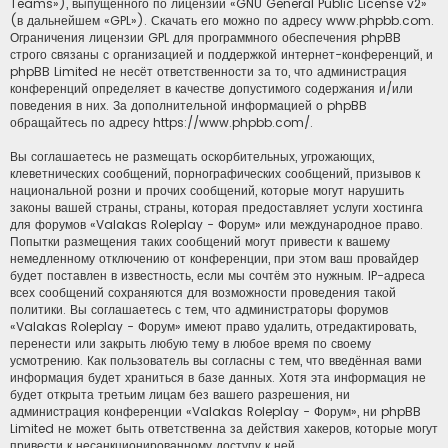
Teams»), выпущенного по лицензии «
GNU General Public License v2
»
(в дальнейшем «GPL»). Скачать его можно по адресу
www.phpbb.com
.
Ограничения лицензии GPL для программного обеспечения phpBB
строго связаны с организацией и поддержкой интернет-конференций, и
phpBB Limited не несёт ответственности за то, что администрация
конференций определяет в качестве допустимого содержания и/или
поведения в них. За дополнительной информацией о phpBB
обращайтесь по адресу
https://www.phpbb.com/
.
Вы соглашаетесь не размещать оскорбительных, угрожающих,
клеветнических сообщений, порнографических сообщений, призывов к
национальной розни и прочих сообщений, которые могут нарушить
законы вашей страны, страны, которая предоставляет услуги хостинга
для форумов «Valakas Roleplay - Форум» или международное право.
Попытки размещения таких сообщений могут привести к вашему
немедленному отключению от конференции, при этом ваш провайдер
будет поставлен в известность, если мы сочтём это нужным. IP-адреса
всех сообщений сохраняются для возможности проведения такой
политики. Вы соглашаетесь с тем, что администраторы форумов
«Valakas Roleplay - Форум» имеют право удалить, отредактировать,
перенести или закрыть любую тему в любое время по своему
усмотрению. Как пользователь вы согласны с тем, что введённая вами
информация будет храниться в базе данных. Хотя эта информация не
будет открыта третьим лицам без вашего разрешения, ни
администрация конференции «Valakas Roleplay - Форум», ни phpBB
Limited не может быть ответственна за действия хакеров, которые могут
привести к несанкционированному доступу к ней.