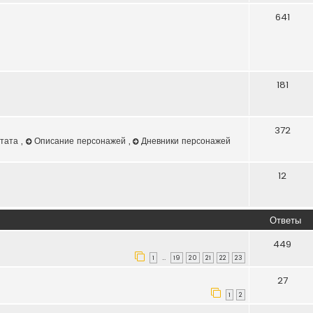
641
181
372
штата
,
Описание персонажей
,
Дневники персонажей
12
Ответы
449
1
19
20
21
22
23
…
27
1
2