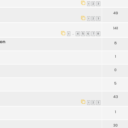
1
2
3
49
1
2
3
141
1
4
5
6
7
8
…
ion
8
1
0
5
43
1
2
3
1
30