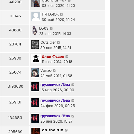
guardian407
н
40290
с
л
щ
03 июн 2020, 21:20
е
о
е
е
м
о
ПЯТАЧОК
д
н
31045
у
б
30 май 2020, 19:24
н
и
с
щ
е
ю
о
D503
е
43830
м
о
23 июл 2015, 14:33
н
у
б
и
с
Outsider
щ
23764
ю
о
30 янв 2015, 14:31
е
о
н
Дядя Фёдор
б
25930
и
11 июл 2014, 20:18
щ
ю
е
Venzo
25874
н
23 май 2012, 01:58
и
ю
грузовичок Лёва
8193630
15 мар 2026, 00:00
грузовичок Лёва
259131
24 фев 2026, 00:25
грузовичок Лёва
134683
25 янв 2026, 15:27
on the run
295669