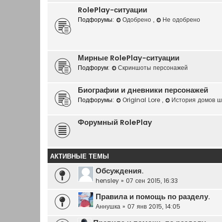
RolePlay-ситуации
Подфорумы:
Одобрено
,
Не одобрено
Мирные RolePlay-ситуации
Подфорум:
Скриншоты персонажей
Биографии и дневники персонажей
Подфорумы:
Original Lore
,
История домов 
Форумный RolePlay
АКТИВНЫЕ ТЕМЫ
Обсуждения.
hensley
»
07 сен 2015, 16:33
Правила и помощь по разделу.
Аннушка
»
07 янв 2015, 14:05