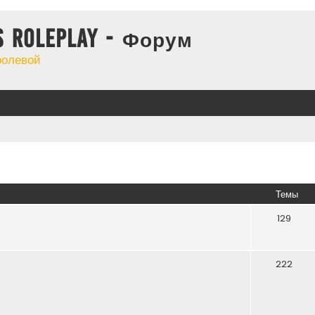
s Roleplay - Форум
ролевой
Темы
129
222