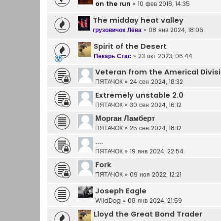
on the run
»
10 фев 2018, 14:35
The midday heat valley
грузовичок Лёва
»
08 янв 2024, 18:06
Spirit of the Desert
Пекарь Стас
»
23 окт 2023, 06:44
Veteran from the Americal Divis
ПЯТАЧОК
»
24 сен 2024, 18:32
Extremely unstable 2.0
ПЯТАЧОК
»
30 сен 2024, 16:12
Морган Ламберт
ПЯТАЧОК
»
25 сен 2024, 18:12
....
ПЯТАЧОК
»
19 янв 2024, 22:54
Fork
ПЯТАЧОК
»
09 ноя 2022, 12:21
Joseph Eagle
WildDog
»
08 янв 2024, 21:59
Lloyd the Great Bond Trader