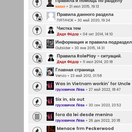
Правила и помощь по разделу
какао
»
21 июл 2015, 19:13
Правила данного раздела
ПЯТАЧОК
»
30 май 2020, 19:24
Чистка тем
Дядя Фёдор
»
04 окт 2014, 14:10
Информация и правила подраздел
Outsider
»
30 янв 2015, 14:31
Правила RolePlay - ситуаций.
Дядя Фёдор
»
11 июл 2014, 20:18
Главная страница
Venzo
»
23 май 2012, 01:58
Was in Vietnam workin' for Uncl
грузовичок Лёва
»
27 май 2022, 18:47
Six in, six out
грузовичок Лёва
»
30 сен 2023, 23:52
fora da lei desde menino
грузовичок Лёва
»
26 дек 2022, 20:18
Menace frm Peckerwood