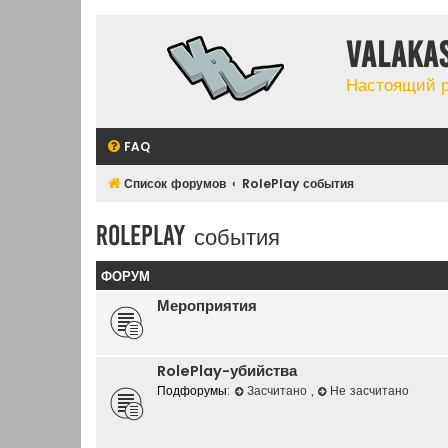
Valaka
Настоящий 
FAQ
Список форумов
RolePlay события
RolePlay события
ФОРУМ
Мероприятия
RolePlay-убийства
Подфорумы:
Засчитано
,
Не засчитано