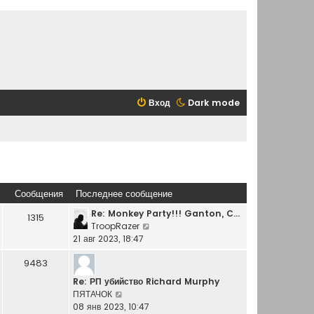
Вход
Dark mode
Сообщения
Последнее сообщение
Re: Monkey Party!!! Ganton, C…
1315
П
TroopRazer
е
21 авг 2023, 18:47
р
9483
е
й
Re: РП убийство Richard Murphy
т
П
ПЯТАЧОК
и
е
08 янв 2023, 10:47
к