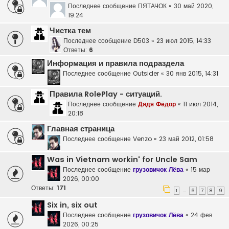
Последнее сообщение
ПЯТАЧОК
«
30 май 2020,
19:24
Чистка тем
Последнее сообщение
D503
«
23 июл 2015, 14:33
Ответы:
6
Информация и правила подраздела
Последнее сообщение
Outsider
«
30 янв 2015, 14:31
Правила RolePlay - ситуаций.
Последнее сообщение
Дядя Фёдор
«
11 июл 2014,
20:18
Главная страница
Последнее сообщение
Venzo
«
23 май 2012, 01:58
Was in Vietnam workin' for Uncle Sam
Последнее сообщение
грузовичок Лёва
«
15 мар
2026, 00:00
Ответы:
171
1
6
7
8
9
…
Six in, six out
Последнее сообщение
грузовичок Лёва
«
24 фев
2026, 00:25