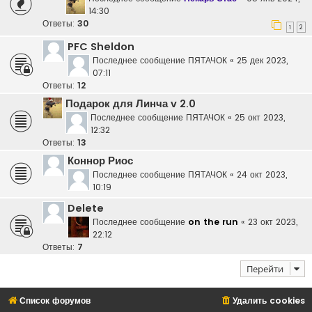
14:30
Ответы:
30
1
2
PFC Sheldon
Последнее сообщение
ПЯТАЧОК
«
25 дек 2023,
07:11
Ответы:
12
Подарок для Линча v 2.0
Последнее сообщение
ПЯТАЧОК
«
25 окт 2023,
12:32
Ответы:
13
Коннор Риос
Последнее сообщение
ПЯТАЧОК
«
24 окт 2023,
10:19
Delete
Последнее сообщение
on the run
«
23 окт 2023,
22:12
Ответы:
7
Перейти
Список форумов
Удалить cookies