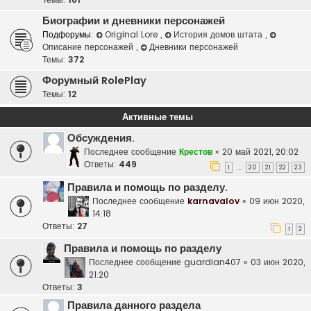
Биографии и дневники персонажей
Подфорумы:
Original Lore
,
История домов штата
,
Описание персонажей
,
Дневники персонажей
Темы:
372
Форумный RolePlay
Темы:
12
Активные темы
Обсуждения.
Последнее сообщение
Крестов
«
20 май 2021, 20:02
Ответы:
449
1
20
21
22
23
…
Правила и помощь по разделу.
Последнее сообщение
karnavalov
«
09 июн 2020,
14:18
Ответы:
27
1
2
Правила и помощь по разделу
Последнее сообщение
guardian407
«
03 июн 2020,
21:20
Ответы:
3
Правила данного раздела