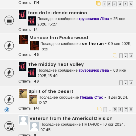
Ответы:
114
1
2
3
4
5
6
fora da lei desde menino
Последнее сообщение
грузовичок Лёва
«
25 янв
2026, 15:27
Ответы:
14
Menace frm Peckerwood
Последнее сообщение
on the run
«
09 сен 2025,
18:21
Ответы:
46
1
2
3
The midday heat valley
Последнее сообщение
грузовичок Лёва
«
08 июн
2025, 15:40
Ответы:
49
1
2
3
Spirit of the Desert
Последнее сообщение
Пекарь Стас
«
11 дек 2024,
12:37
Ответы:
141
1
5
6
7
8
…
Veteran from the Americal Division
Последнее сообщение
ПЯТАЧОК
«
10 окт 2024,
07:45
Ответы:
8