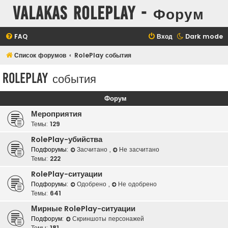
Valakas Roleplay - Форум
FAQ
Вход
Dark mode
Список форумов
RolePlay события
RolePlay события
Форум
Мероприятия
Темы:
129
RolePlay-убийства
Подфорумы:
Засчитано
,
Не засчитано
Темы:
222
RolePlay-ситуации
Подфорумы:
Одобрено
,
Не одобрено
Темы:
641
Мирные RolePlay-ситуации
Подфорум:
Скриншоты персонажей
Темы:
181