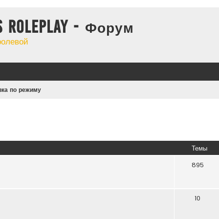
s Roleplay - Форум
ролевой
вка по режиму
Темы
895
10