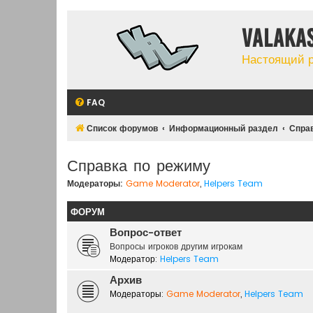
Valaka
Настоящий 
FAQ
Список форумов
Информационный раздел
Спра
Справка по режиму
Модераторы:
Game Moderator
,
Helpers Team
ФОРУМ
Вопрос-ответ
Вопросы игроков другим игрокам
Модератор:
Helpers Team
Архив
Модераторы:
Game Moderator
,
Helpers Team