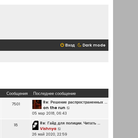
Вход
Dark mode
Сообщения
Последнее сообщение
Re: Решение распространенных …
7501
П
on the run
е
05 мар 2018, 06:43
р
Re: Гайд для полиции. Читать …
е
18
П
Vishnya
й
е
26 май 2020, 22:59
т