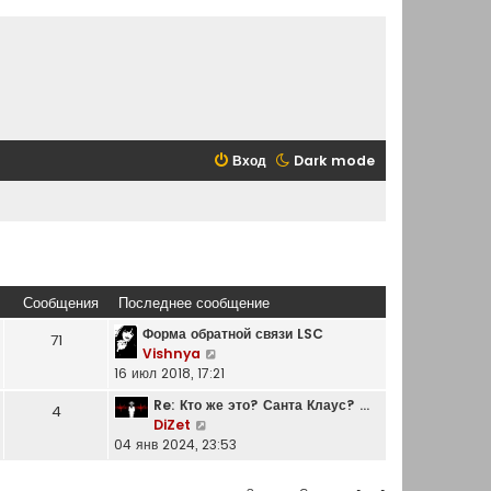
Вход
Dark mode
Сообщения
Последнее сообщение
Форма обратной связи LSC
71
П
Vishnya
е
16 июл 2018, 17:21
р
Re: Кто же это? Санта Клаус? …
4
е
П
DiZet
й
е
04 янв 2024, 23:53
т
р
и
е
к