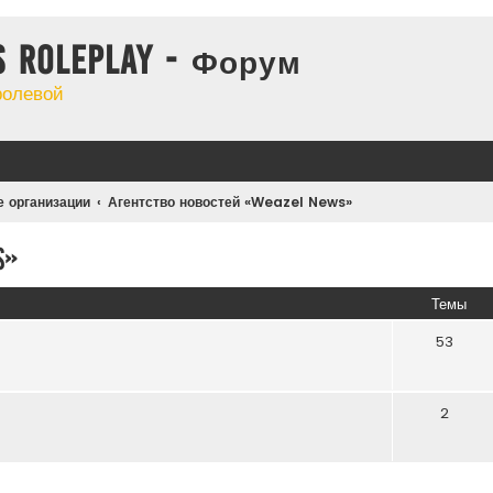
s Roleplay - Форум
ролевой
 организации
Агентство новостей «Weazel News»
s»
Темы
53
2