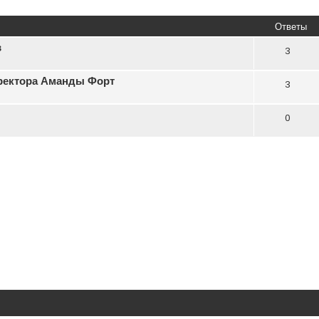
Ответы
в
3
ректора Аманды Форт
3
0