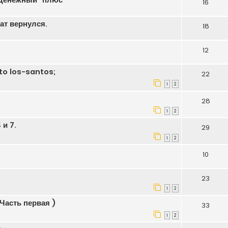
Денежный" плюс
16
ат вернулся.
18
12
o los-santos;
22
1
2
28
1
2
 и 7.
29
1
2
10
23
1
2
 Часть первая )
33
1
2