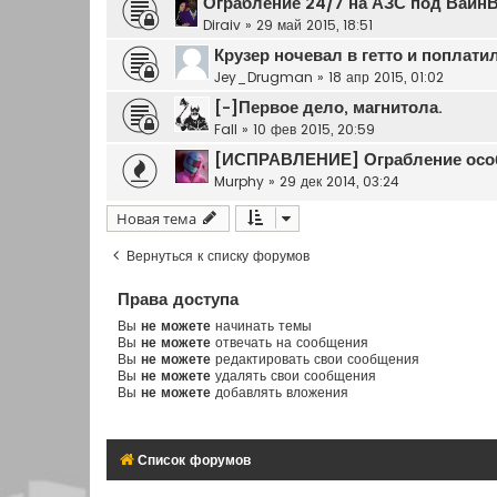
Ограбление 24/7 на АЗС под Вайн
Diraiv
»
29 май 2015, 18:51
Крузер ночевал в гетто и поплатилс
Jey_Drugman
»
18 апр 2015, 01:02
[-]Первое дело, магнитола.
Fall
»
10 фев 2015, 20:59
[ИСПРАВЛЕНИЕ] Ограбление особ
Murphy
»
29 дек 2014, 03:24
Новая тема
Вернуться к списку форумов
Права доступа
Вы
не можете
начинать темы
Вы
не можете
отвечать на сообщения
Вы
не можете
редактировать свои сообщения
Вы
не можете
удалять свои сообщения
Вы
не можете
добавлять вложения
Список форумов