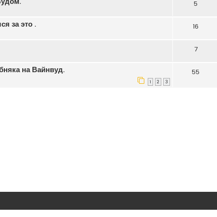
Вудом.
5
я за это .
16
7
няка на Вайнвуд.
55
1
2
3