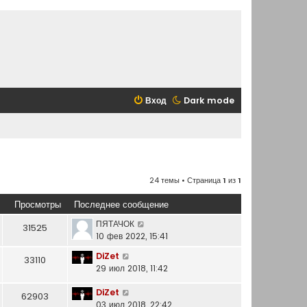
Вход
Dark mode
24 темы • Страница
1
из
1
Просмотры
Последнее сообщение
ПЯТАЧОК
31525
10 фев 2022, 15:41
DiZet
33110
29 июл 2018, 11:42
DiZet
62903
03 июл 2018, 22:42