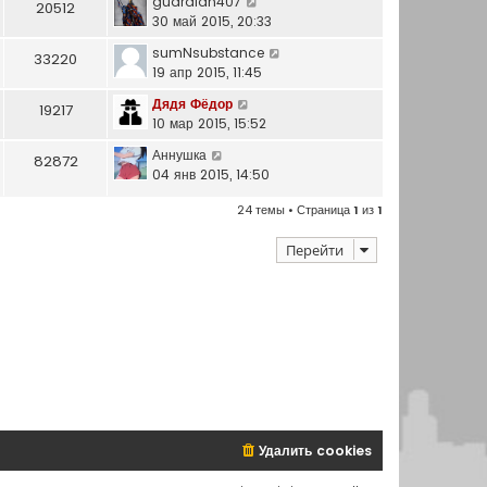
guardian407
20512
30 май 2015, 20:33
sumNsubstance
33220
19 апр 2015, 11:45
Дядя Фёдор
19217
10 мар 2015, 15:52
Аннушка
82872
04 янв 2015, 14:50
24 темы • Страница
1
из
1
Перейти
Удалить cookies