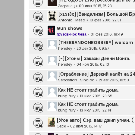
[НЕ ОДОБРЕНО]Бессоница и её "
Засранец
»
09 июн 2015, 15:23
[xLS13x][Вандализм] Большой Бр
Antonio_Mesa
»
10 фев 2016, 22:31
Gun shows
грузовичок Лёва
»
01 фев 2016, 19:49
[THEBRANDONROBBERY] welcom t
hensley
»
20 дек 2015, 09:57
[-][Угоны] Заказы Дэнни Вонга.
hensley
»
04 ноя 2015, 02:10
[Ограбление] Дерзкий налёт на 24
Sebastian_Sinaloa
»
21 авг 2015, 16:50
Как НЕ стоит грабить дома.
kung fury
»
13 июл 2015, 23:55
Как НЕ стоит грабить дома.
kung fury
»
13 июл 2015, 22:14
[Угон авто] Сэр, ваш джип угнан. (
Серж
»
02 июл 2015, 14:17