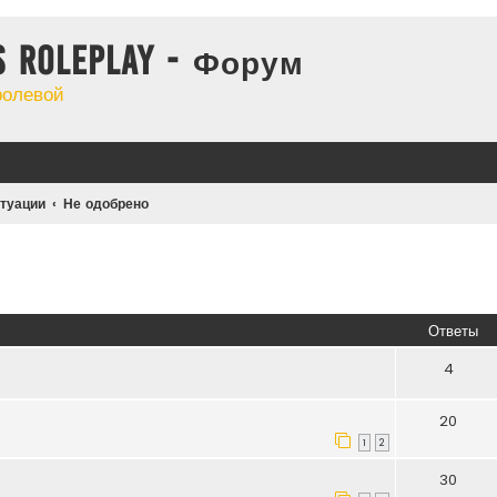
s Roleplay - Форум
ролевой
туации
Не одобрено
Ответы
4
20
1
2
30