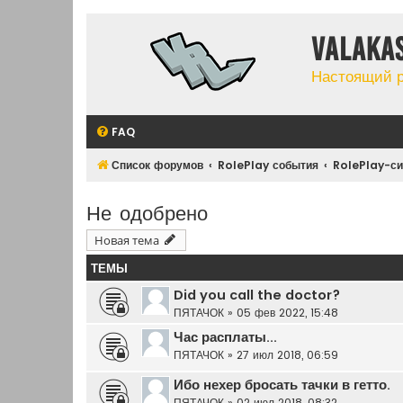
Valaka
Настоящий 
FAQ
Список форумов
RolePlay события
RolePlay-си
Не одобрено
Новая тема
ТЕМЫ
Did you call the doctor?
ПЯТАЧОК
»
05 фев 2022, 15:48
Час расплаты...
ПЯТАЧОК
»
27 июл 2018, 06:59
Ибо нехер бросать тачки в гетто.
ПЯТАЧОК
»
02 июл 2018, 08:32