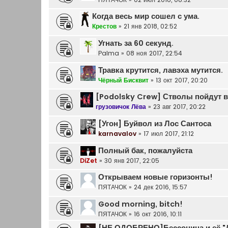
Когда весь мир сошел с ума.
Крестов
»
21 янв 2018, 02:52
Угнать за 60 секунд.
Palma
»
08 ноя 2017, 22:54
Травка крутится, лавэха мутится.
Чёрный Бисквит
»
13 окт 2017, 20:20
[Podolsky Crew] Стволы пойдут 
грузовичок Лёва
»
23 авг 2017, 20:22
[Угон] Буйвол из Лос Сантоса
karnavalov
»
17 июл 2017, 21:12
Полный бак, пожалуйста
DiZet
»
30 янв 2017, 22:05
Открываем новые горизонты!
ПЯТАЧОК
»
24 дек 2016, 15:57
Good morning, bitch!
ПЯТАЧОК
»
16 окт 2016, 10:11