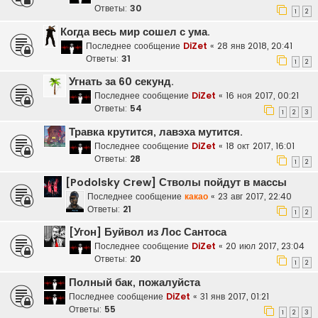
Ответы:
30
1
2
Когда весь мир сошел с ума.
Последнее сообщение
DiZet
«
28 янв 2018, 20:41
Ответы:
31
1
2
Угнать за 60 секунд.
Последнее сообщение
DiZet
«
16 ноя 2017, 00:21
Ответы:
54
1
2
3
Травка крутится, лавэха мутится.
Последнее сообщение
DiZet
«
18 окт 2017, 16:01
Ответы:
28
1
2
[Podolsky Crew] Стволы пойдут в массы
Последнее сообщение
какао
«
23 авг 2017, 22:40
Ответы:
21
1
2
[Угон] Буйвол из Лос Сантоса
Последнее сообщение
DiZet
«
20 июл 2017, 23:04
Ответы:
20
1
2
Полный бак, пожалуйста
Последнее сообщение
DiZet
«
31 янв 2017, 01:21
Ответы:
55
1
2
3