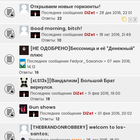
Открываем новые горизонты!
Последнее сообщение
DiZet
«
28 дек 2016, 22:01
Ответы:
22
1
2
Good morning, bitch!
Последнее сообщение
DiZet
«
18 окт 2016, 21:49
Ответы:
10
[НЕ ОДОБРЕНО]Бессоница и её "Денежный"
плюс
Последнее сообщение
Fedyor_Saxonov
«
07 июн 2016,
14:12
Ответы:
16
[xLS13x][Вандализм] Большой Брат
вернулся.
Последнее сообщение
DiZet
«
11 фев 2016, 19:00
Ответы:
18
Gun shows
Последнее сообщение
DiZet
«
01 фев 2016, 20:02
Ответы:
12
[THEBRANDONROBBERY] welcom to los-
santos;
Последнее сообщение
какао
«
25 дек 2015, 18:30