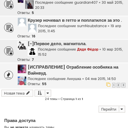
Последнее сообщение
guardian407
«
30 май 2015,
20:33
Ответы:
5
Крузер ночевал в гетто и поплатился за это .
Последнее сообщение
sumNsubstance
«
19 апр
2015, 11:45
Ответы:
16
[-]Первое дело, магнитола.
Последнее сообщение
Дядя Фёдор
«
10 мар 2015,
15:52
Ответы:
7
[ИСПРАВЛЕНИЕ] Ограбление особняка на
Вайнвуд.
Последнее сообщение
Аннушка
«
04 янв 2015, 14:50
Ответы:
55
1
2
3
Новая тема
24 темы • Страница
1
из
1
Перейти
Права доступа
Вы
не можете
начинать темы