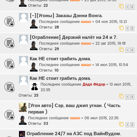
Ответы:
22
1
2
[-][Угоны] Заказы Дэнни Вонга.
Последнее сообщение
какао
«
04 ноя 2015, 13:21
Ответы:
28
1
2
[Ограбление] Дерзкий налёт на 24 и 7.
Последнее сообщение
какао
«
22 авг 2015, 19:18
Ответы:
29
1
2
Как НЕ стоит грабить дома.
Последнее сообщение
какао
«
14 июл 2015, 10:54
Ответы:
10
Как НЕ стоит грабить дома.
Последнее сообщение
Дядя Фёдор
«
13 июл 2015,
23:35
Ответы:
23
1
2
[Угон авто] Сэр, ваш джип угнан. ( Часть
первая )
Последнее сообщение
какао
«
06 июл 2015, 22:35
Ответы:
33
1
2
Ограбление 24/7 на АЗС под ВайнВудом.