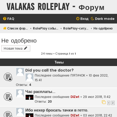
Valakas Roleplay - Форум
FAQ
Вход
Dark mode
Список форумов
RolePlay события
RolePlay-ситуации
Не одобрено
Не одобрено
Новая тема
24 темы • Страница
1
из
1
Темы
Did you call the doctor?
Последнее сообщение
ПЯТАЧОК
«
10 фев 2022,
15:41
Ответы:
4
Час расплаты...
Последнее сообщение
DiZet
«
29 июл 2018, 11:42
Ответы:
20
1
2
Ибо нехер бросать тачки в гетто.
Последнее сообщение
DiZet
«
03 июл 2018, 22:42