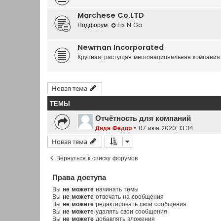
Marchese Co.LTD
Подфорум:
Fix N Go
Newman Incorporated
Крупная, растущая многонациональная компания
Новая тема
ТЕМЫ
Отчётность для компаний
Дядя Фёдор
»
07 июн 2020, 13:34
Новая тема
Вернуться к списку форумов
Права доступа
Вы
не можете
начинать темы
Вы
не можете
отвечать на сообщения
Вы
не можете
редактировать свои сообщения
Вы
не можете
удалять свои сообщения
Вы
не можете
добавлять вложения