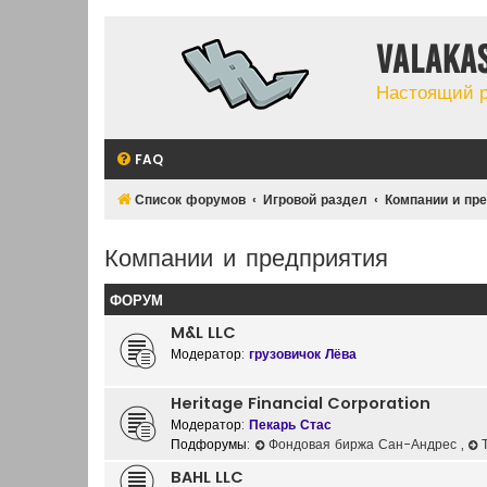
Valaka
Настоящий 
FAQ
Список форумов
Игровой раздел
Компании и пр
Компании и предприятия
ФОРУМ
M&L LLC
Модератор:
грузовичок Лёва
Heritage Financial Corporation
Модератор:
Пекарь Стас
Подфорумы:
Фондовая биржа Сан-Андрес
,
BAHL LLC