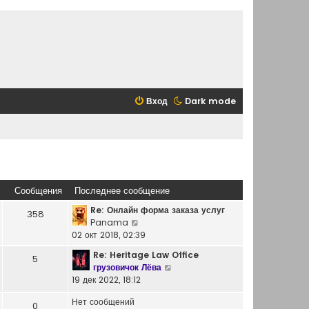
Вход
Dark mode
Сообщения
Последнее сообщение
Re: Онлайн форма заказа услуг
358
П
Panama
е
02 окт 2018, 02:39
р
Re: Heritage Law Office
5
е
П
грузовичок Лёва
й
е
19 дек 2022, 18:12
т
р
и
Нет сообщений
е
0
к