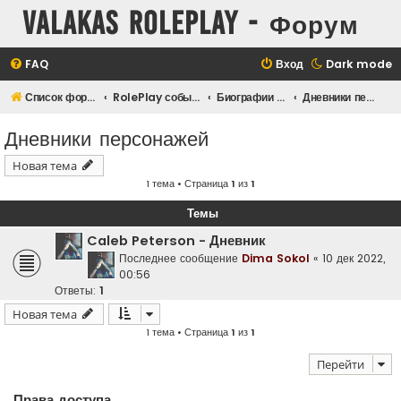
Valakas Roleplay - Форум
FAQ
Вход
Dark mode
Список форумов
RolePlay события
Биографии и дневники персонажей
Дневники персонажей
Дневники персонажей
Новая тема
1 тема • Страница
1
из
1
Темы
Caleb Peterson - Дневник
Последнее сообщение
Dima Sokol
«
10 дек 2022,
00:56
Ответы:
1
Новая тема
1 тема • Страница
1
из
1
Перейти
Права доступа