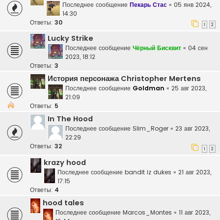
Последнее сообщение
Пекарь Стас
«
05 янв 2024,
14:30
Ответы:
30
1
2
Lucky Strike
Последнее сообщение
Чёрный Бисквит
«
04 сен
2023, 18:12
Ответы:
3
История персонажа Christopher Mertens
Последнее сообщение
Goldman
«
25 авг 2023,
21:09
Ответы:
5
In The Hood
Последнее сообщение
Slim_Roger
«
23 авг 2023,
22:29
Ответы:
32
1
2
krazy hood
Последнее сообщение
bandit iz dukes
«
21 авг 2023,
17:15
Ответы:
4
hood tales
Последнее сообщение
Marcos_Montes
«
11 авг 2023,