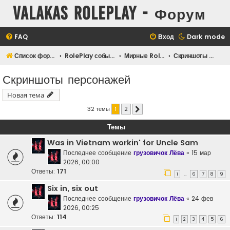
Valakas Roleplay - Форум
FAQ
Вход
Dark mode
Список форумов
RolePlay события
Мирные RolePlay-ситуации
Скриншоты персонажей
Скриншоты персонажей
Новая тема
32 темы
1
2
След.
Темы
Was in Vietnam workin' for Uncle Sam
Последнее сообщение
грузовичок Лёва
«
15 мар
2026, 00:00
Ответы:
171
1
6
7
8
9
…
Six in, six out
Последнее сообщение
грузовичок Лёва
«
24 фев
2026, 00:25
Ответы:
114
1
2
3
4
5
6