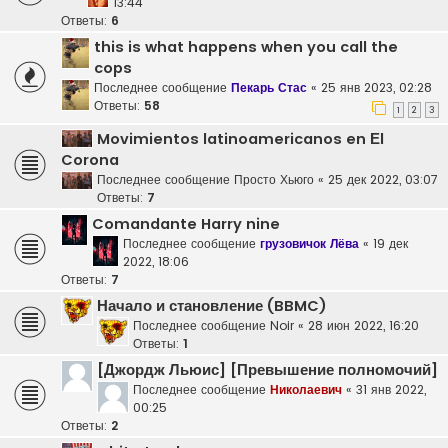
13:44
Ответы:
6
this is what happens when you call the
cops
Последнее сообщение
Пекарь Стас
«
25 янв 2023, 02:28
Ответы:
58
1
2
3
Movimientos latinoamericanos en Еl
Corona
Последнее сообщение
Просто Хьюго
«
25 дек 2022, 03:07
Ответы:
7
Comandante Harry nine
Последнее сообщение
грузовичок Лёва
«
19 дек
2022, 18:06
Ответы:
7
Начало и становление (BBMC)
Последнее сообщение
Noir
«
28 июн 2022, 16:20
Ответы:
1
[Джордж Льюис] [Превышение полномочий]
Последнее сообщение
Николаевич
«
31 янв 2022,
00:25
Ответы:
2