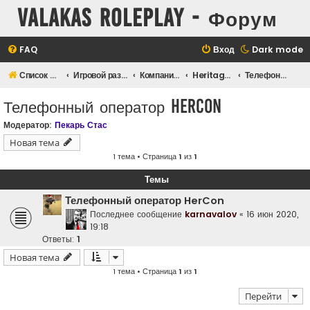
Valakas Roleplay - Форум
FAQ
Вход
Dark mode
Список форумов
Игровой раздел
Компании и предприятия
Heritage Financial Corporation
Телефонный оператор HerCon
Телефонный оператор HerCon
Модератор:
Пекарь Стас
Новая тема
1 тема • Страница
1
из
1
Темы
Телефонный оператор HerCon
Последнее сообщение
karnavalov
«
16 июн 2020,
19:18
Ответы:
1
Новая тема
1 тема • Страница
1
из
1
Перейти