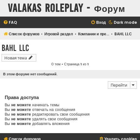
Valakas Roleplay - Форум
FAQ
Вход
Dark mode
Список форумов
Игровой раздел
Компании и предприятия
BAHL LLC
BAHL LLC
Новая тема
0 тем • Страница
1
из
1
В этом форуме нет сообщений.
Перейти
Права доступа
Вы
не можете
начинать темы
Вы
не можете
отвечать на сообщения
Вы
не можете
редактировать свои сообщения
Вы
не можете
удалять свои сообщения
Вы
не можете
добавлять вложения
Список форумов
Удалить cookies