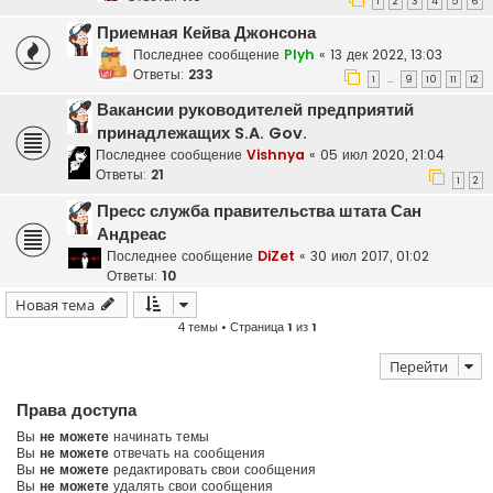
1
2
3
4
5
6
Приемная Кейва Джонсона
Последнее сообщение
Plyh
«
13 дек 2022, 13:03
Ответы:
233
1
9
10
11
12
…
Вакансии руководителей предприятий
принадлежащих S.A. Gov.
Последнее сообщение
Vishnya
«
05 июл 2020, 21:04
Ответы:
21
1
2
Пресс служба правительства штата Сан
Андреас
Последнее сообщение
DiZet
«
30 июл 2017, 01:02
Ответы:
10
Новая тема
4 темы • Страница
1
из
1
Перейти
Права доступа
Вы
не можете
начинать темы
Вы
не можете
отвечать на сообщения
Вы
не можете
редактировать свои сообщения
Вы
не можете
удалять свои сообщения