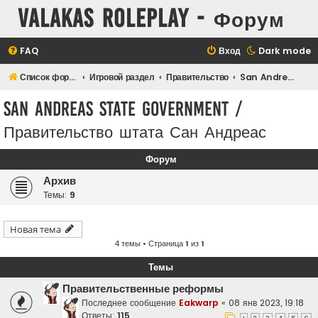
Valakas Roleplay - Форум
FAQ
Вход
Dark mode
Список форумов
Игровой раздел
Правительство
San Andreas State Government / Правительство штата Сан Андреас
San Andreas State Government /
Правительство штата Сан Андреас
Форум
Архив
Темы:
9
Новая тема
4 темы • Страница
1
из
1
Темы
Правительственные реформы
Последнее сообщение
Eakwarp
«
08 янв 2023, 19:18
Ответы:
115