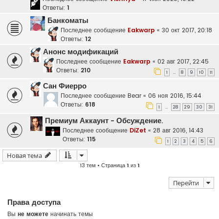
Ответы:
1
Банкоматы
Последнее сообщение
Eakwarp
«
30 окт 2017, 20:18
Ответы:
12
Анонс модификаций
Последнее сообщение
Eakwarp
«
02 авг 2017, 22:45
Ответы:
210
1
8
9
10
11
…
Сан Фиерро
Последнее сообщение
Bear
«
06 ноя 2016, 15:44
Ответы:
618
1
28
29
30
31
…
Премиум Аккаунт - Обсуждение.
Последнее сообщение
DiZet
«
28 авг 2016, 14:43
Ответы:
115
1
2
3
4
5
6
Новая тема
13 тем • Страница
1
из
1
Перейти
Права доступа
Вы
не можете
начинать темы