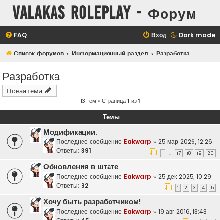
Valakas Roleplay - Форум
FAQ
Вход
Dark mode
Список форумов
Информационный раздел
Разработка
Разработка
Новая тема
13 тем • Страница
1
из
1
Темы
Модификации.
Последнее сообщение
Eakwarp
«
25 мар 2026, 12:26
Ответы:
391
1
17
18
19
20
…
Обновления в штате
Последнее сообщение
Eakwarp
«
25 дек 2025, 10:29
Ответы:
92
1
2
3
4
5
Хочу быть разработчиком!
Последнее сообщение
Eakwarp
«
19 авг 2016, 13:43