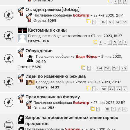
Ответы:
45
1
2
3
Отладка режима[debug]
Последнее сообщение
Eakwarp
«
22 янв 2026, 21:14
Ответы:
1099
1
52
53
54
55
…
Кастомные скины
Последнее сообщение
robertsonn
«
07 сен 2023, 16:27
Ответы:
134
1
4
5
6
7
…
Обсуждение
Последнее сообщение
Дядя Фёдор
«
21 янв 2023,
20:49
Ответы:
5520
1
274
275
276
277
…
Идеи по изменению режима
Последнее сообщение
Zoom
«
21 янв 2023, 20:37
Ответы:
1409
1
68
69
70
71
…
Предложения по форуму
Последнее сообщение
Eakwarp
«
27 ноя 2022, 22:56
Ответы:
258
1
10
11
12
13
…
Запрос на добавление новых инвентарных
предметов
Последнее сообщение
Vishnya
«
17 июн 2020, 19:22