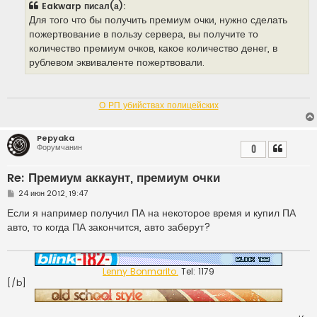
Eakwarp писал(а):
Для того что бы получить премиум очки, нужно сделать
пожертвование в пользу сервера, вы получите то
количество премиум очков, какое количество денег, в
рублевом эквиваленте пожертвовали.
О РП убийствах полицейских
Pepyaka
Форумчанин
0
Re: Премиум аккаунт, премиум очки
С
24 июн 2012, 19:47
о
о
Если я например получил ПА на некоторое время и купил ПА
б
авто, то когда ПА закончится, авто заберут?
щ
е
н
и
е
Lenny Bonmarito.
Tel: 1179
[/b]