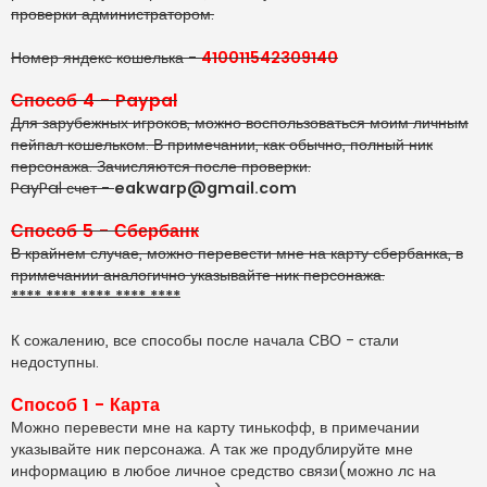
проверки администратором.
Номер яндекс кошелька -
410011542309140
Способ 4 - Paypal
Для зарубежных игроков, можно воспользоваться моим личным
пейпал кошельком. В примечании, как обычно, полный ник
персонажа. Зачисляются после проверки.
PayPal счет -
eakwarp@gmail.com
Способ 5 - Сбербанк
В крайнем случае, можно перевести мне на карту сбербанка, в
примечании аналогично указывайте ник персонажа.
**** **** **** **** ****
К сожалению, все способы после начала СВО - стали
недоступны.
Способ 1 - Карта
Можно перевести мне на карту тинькофф, в примечании
указывайте ник персонажа. А так же продублируйте мне
информацию в любое личное средство связи(можно лс на