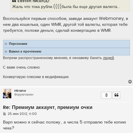
Easton писал(а):
щ
е
Жаль что тока рубли.((((была бы еще другая валюта...
н
и
е
Воспользуйся первым способом, заведи аккаунт Webmoney, в
нем два кошелька, один WMR, другой той валюты, которая тебе
требуется, положи деньги, сделай конвертацию в WMR.
Персонажи
Важно к прочтению
Вопреки распространенному мнению, я ненавижу банить
людей
.
С вами очень сложно.
Конвертирую плюсики в модификации.
Hirano
Форумчанин
0
Re: Премиум аккаунт, премиум очки
С
25 июн 2012, 11:00
о
о
Варп можно я сейчас положу , а числа 5 отправлю тебе копию
б
чека?
щ
е