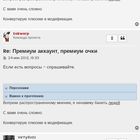
С вами очень сложно.
Конвертирую плюсики в модификации.
Eakwarp
Команда проекта
0
Re: Премиум аккаунт, премиум очки
С
24 июн 2012, 19:33
о
о
Если есть вопросы - спрашивайте.
б
щ
е
н
и
Персонажи
е
Важно к прочтению
Вопреки распространенному мнению, я ненавижу банить
людей
.
С вами очень сложно.
Конвертирую плюсики в модификации.
VirTy0zZz