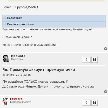
и
е
1 очко - 1 рубль(WMR)
Персонажи
Важно к прочтению
Вопреки распространенному мнению, я ненавижу банить
людей
.
С вами очень сложно.
Конвертирую плюсики в модификации.
Ribelanto
Писатель
0
Re: Премиум аккаунт, премиум очки
С
24 июн 2012, 23:35
о
о
ПА выдаётся ТОЛЬКО пожертвовавшим?
б
Добавьте ещё Яндекс.Деньги - тоже популярная система.
щ
е
н
и
Eakwarp
е
Команда проекта
0