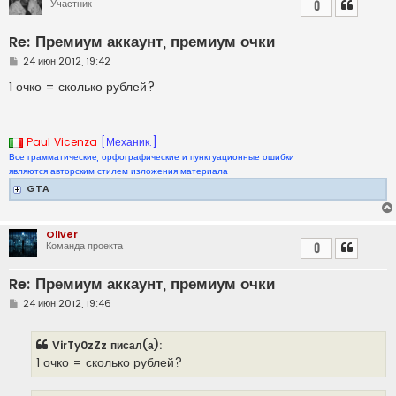
Участник
0
Re: Премиум аккаунт, премиум очки
С
24 июн 2012, 19:42
о
о
1 очко = сколько рублей?
б
щ
е
н
и
Paul Vicenza
[Механик.]
е
Все грамматические, орфографические и пунктуационные ошибки
являются авторским стилем изложения материала
GTA
Oliver
Команда проекта
0
Re: Премиум аккаунт, премиум очки
С
24 июн 2012, 19:46
о
о
б
VirTy0zZz писал(а):
щ
е
1 очко = сколько рублей?
н
и
е