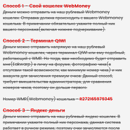
Способ 1 - Свой кошелек WebMoney
Деньги можно отправить на наш рублевый Webmoney
кошелек. Отправка должна происходить с вашего Webmoney
кошелька. В примечании обязательно укажите полный ник
вашего персонажа(включая нижнее подчеркивание).
Способ 2 - Терминал QIWI
Деньги можно отправить напрямую на наш рублевый
Webmoney кошелек, через терминал QIWI или ему подобный,
работающий с WMR. Но тогда, вам необходимо будет отправить
мне(Eakwarp) в личку на форуме, фотографию чека(в
отсутсвии такой возможности, как минимум номер чека) и ник
аккаунта для зачисления премиум очков. Данный способ,
требует вмешательства администратора, для сравнения
номеров чеков, поэтому он дольше первого.
Номер WMR(Webmoney) кошелька -
R272165979345
Способ 3 - Яндекс деньги
Деньги можно отправить на наш рублевый яндекс кошелек. В
примечании укажите полный ник персонажа, данная система
работает в ручном режиме, поэтому очки зачисляются после