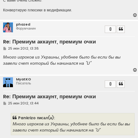
С вами очень сложно.
Конвертирую плюсики в модификации.
phazed
Форумчанин
0
Re: Премиум аккаунт, премиум очки
С
25 июн 2012, 13:38
о
о
Много игроков из Украины, удобнее было бы если бы вы
б
завели счет который бы начинался на "U"
щ
е
н
и
MyatKO
е
Писатель
0
Re: Премиум аккаунт, премиум очки
С
25 июн 2012, 13:44
о
о
б
Pankrizo писал(а):
щ
е
Много игроков из Украины, удобнее было бы если бы вы
н
завели счет который бы начинался на "U"
и
е