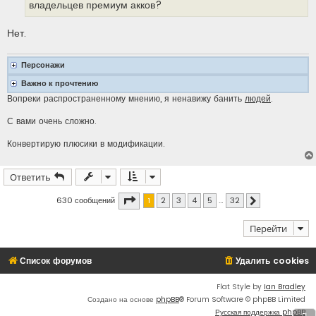
владельцев премиум акков?
Нет.
Персонажи
Важно к прочтению
Вопреки распространенному мнению, я ненавижу банить
людей
.
С вами очень сложно.
Конвертирую плюсики в модификации.
Ответить
Страница
1
из
32
630 сообщений
1
2
3
4
5
…
32
След.
Перейти
Список форумов
Удалить cookies
Flat Style by
Ian Bradley
Создано на основе
phpBB
® Forum Software © phpBB Limited
Русская поддержка phpBB