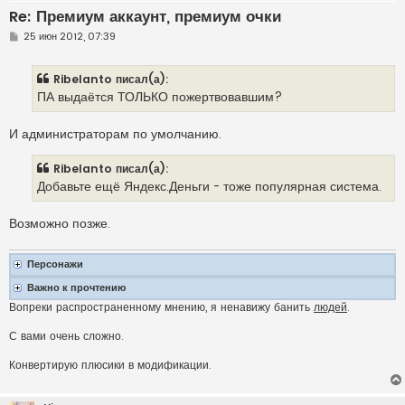
Re: Премиум аккаунт, премиум очки
С
25 июн 2012, 07:39
о
о
б
Ribelanto писал(а):
щ
е
ПА выдаётся ТОЛЬКО пожертвовавшим?
н
и
е
И администраторам по умолчанию.
Ribelanto писал(а):
Добавьте ещё Яндекс.Деньги - тоже популярная система.
Возможно позже.
Персонажи
Важно к прочтению
Вопреки распространенному мнению, я ненавижу банить
людей
.
С вами очень сложно.
Конвертирую плюсики в модификации.