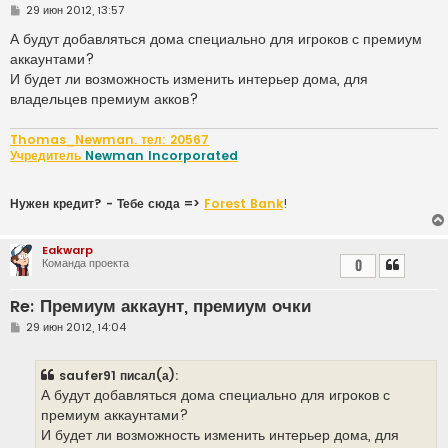
С
29 июн 2012, 13:57
о
о
А будут добавляться дома специально для игроков с премиум
б
аккаунтами?
щ
е
И будет ли возможность изменить интерьер дома, для
н
владельцев премиум акков?
и
е
Thomas_Newman. тел: 20567
Учредитель
Newman Incorporated
Нужен кредит? - Тебе сюда =>
Forest Bank
!
Eakwarp
Команда проекта
0
Re: Премиум аккаунт, премиум очки
С
29 июн 2012, 14:04
о
о
б
saufer91 писал(а):
щ
е
А будут добавляться дома специально для игроков с
н
премиум аккаунтами?
и
е
И будет ли возможность изменить интерьер дома, для