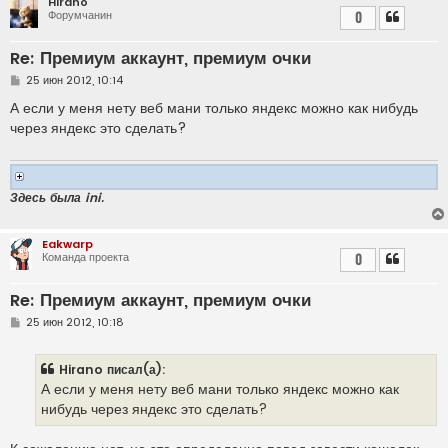
Hirano
Форумчанин
0
Re: Премиум аккаунт, премиум очки
С
25 июн 2012, 10:14
о
о
А если у меня нету веб мани только яндекс можно как нибудь
б
через яндекс это сделать?
щ
е
н
и
е
Здесь была ini.
Eakwarp
Команда проекта
0
Re: Премиум аккаунт, премиум очки
С
25 июн 2012, 10:18
о
о
б
Hirano писал(а):
щ
е
А если у меня нету веб мани только яндекс можно как
н
нибудь через яндекс это сделать?
и
е