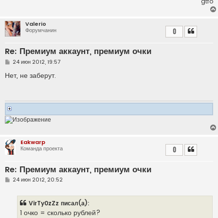
gtfo
Valerio
Форумчанин
0
Re: Премиум аккаунт, премиум очки
С
24 июн 2012, 19:57
о
о
Нет, не заберут.
б
щ
е
н
и
е
Eakwarp
Команда проекта
0
Re: Премиум аккаунт, премиум очки
С
24 июн 2012, 20:52
о
о
б
VirTy0zZz писал(а):
щ
е
1 очко = сколько рублей?
н