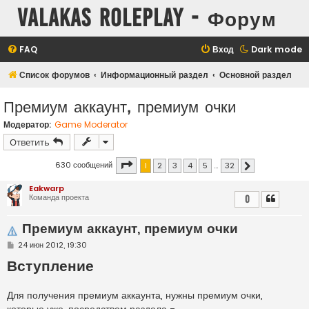
Valakas Roleplay - Форум
FAQ
Вход
Dark mode
Список форумов
Информационный раздел
Основной раздел
Премиум аккаунт, премиум очки
Модератор:
Game Moderator
Ответить
Страница
1
из
32
630 сообщений
1
2
3
4
5
…
32
След.
Eakwarp
Команда проекта
0
Премиум аккаунт, премиум очки
С
24 июн 2012, 19:30
о
Вступление
о
б
щ
е
Для получения премиум аккаунта, нужны премиум очки,
н
и
которые уже, посредством раздела -