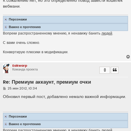
К сожалению нет, но это определенно повод завести кошелек
вебмани.
Персонажи
Важно к прочтению
Вопреки распространенному мнению, я ненавижу банить
людей
.
С вами очень сложно.
Конвертирую плюсики в модификации.
Eakwarp
Команда проекта
0
Re: Премиум аккаунт, премиум очки
С
25 июн 2012, 10:34
о
о
Обновил первый пост, добавлено немало важной информации.
б
щ
е
н
и
Персонажи
е
Важно к прочтению
Вопреки распространенному мнению, я ненавижу банить
людей
.