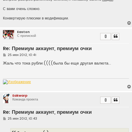
С вами очень сложно.
Конвертирую плюсики в модификации.
Easton
С пропиской
0
Re: Премиум аккаунт, премиум очки
С
25 июн 2012, 10:41
о
о
Жаль что тока рубли.((((была бы еще другая валюта...
б
щ
е
н
и
е
Eakwarp
Команда проекта
0
Re: Премиум аккаунт, премиум очки
С
25 июн 2012, 10:43
о
о
б