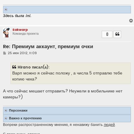
н
и
е
Здесь была ini.
Eakwarp
Команда проекта
0
Re: Премиум аккаунт, премиум очки
С
25 июн 2012, 11:09
о
о
б
Hirano писал(а):
щ
е
Варп можно я сейчас положу , а числа 5 отправлю тебе
н
копию чека?
и
е
А что сейчас мешает отправить? Неужели в мобильнике нет
камеры?)
Персонажи
Важно к прочтению
Вопреки распространенному мнению, я ненавижу банить
людей
.