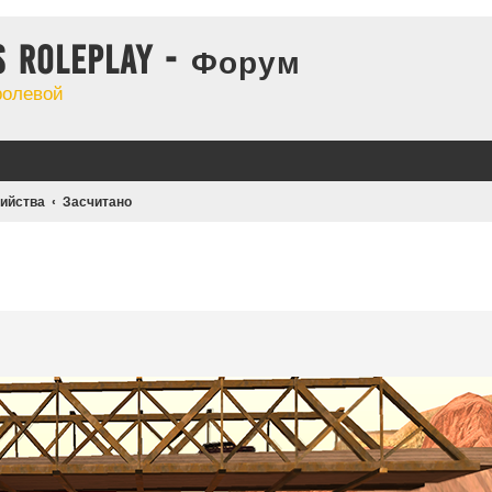
s Roleplay - Форум
ролевой
ийства
Засчитано