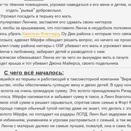
м-то тёмном помещении, угрожая наведаться к его жене и детям, х
отдать "рыжьё" добровольно.
 Угрожал посадить в тюрьму его мать.
улировал Линчем, заставляя его сдавать своих ниггеров.
и, якобы за крышевание, что поставило Линча в неудобное положен
лось убрать
Квантеза Флетчера
, Оу Джи района с которым того связ
розыск, адвокат Мёрфи обещает решить вопрос, но ничего не проис
авалил главу района ниггеры с GSF убивают его мать и угрожают жене
Линча к любовнику, забирает детей и разводится с ним.
 всячески обманывают Линча из-за чего он вынужден жить в лачуге.
едет крыша и тот убивает Джона Майерса, своего подельника.
С чего всё началось:
шийся из тюрьмы и работающий в таксомоторной компании "Вира
ьство, чтобы обеспечивать гулящую жену и двоих детей. В одну но
ов золота на очень громадную сумму. Это золото принадлежало Рича
оса. Мёрфи напивается и забывает сумку в такси, а Линч благопо
мое этой сумки и решает скрываться, спрятав свою семью в Форт К
 проще говоря обычный тупой ниггер даже не знает, что делать с э
ь золото Мёрфи, но попадает на радары ЛСПД. Линч был задержан в
лся избиениям, унижениям и угрозам расправиться с семьей, а так
у Линча с матерью далеко не самые лучшие, пожалуй, она и сама б