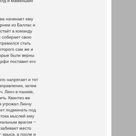
колд и маменькин
ва начинает ему
арнем из Баллас и
встаёт в команду
м собирает свою
стремился стать
оторого сам же и
торые были верны
ёрфи поставил его
то напрягает и тот
направлении, затем
ч. Линч в панике,
ить. Квантез же
з угрожал Линчу
ает подминать под
отока мыслей ему
циальным врагом -
 забивает место
- крыса, а после и