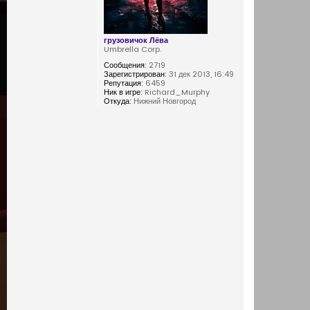
н
а
ч
грузовичок Лёва
Umbrella Corp.
а
л
Сообщения:
2719
Зарегистрирован:
31 дек 2013, 16:49
у
Репутация:
6459
Ник в игре:
Richard_Murphy
Откуда:
Нижний Новгород