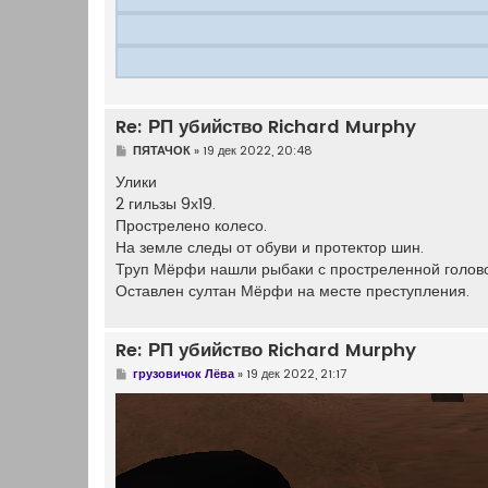
Re: РП убийство Richard Murphy
С
ПЯТАЧОК
»
19 дек 2022, 20:48
о
о
Улики
б
2 гильзы 9х19.
щ
е
Прострелено колесо.
н
На земле следы от обуви и протектор шин.
и
е
Труп Мёрфи нашли рыбаки с простреленной голов
Оставлен султан Мёрфи на месте преступления.
Re: РП убийство Richard Murphy
С
грузовичок Лёва
»
19 дек 2022, 21:17
о
о
б
щ
е
н
и
е