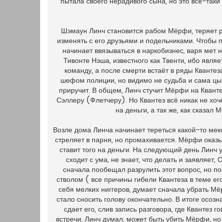
пытала своего нерадивого сына, но это всё-так
Шэмаун Линч становится рабом Мёрфи, теряет р
изменять с его друзьями и подельниками. Чтобы 
начинает ввязываться в наркобизнес, варя мет н
Тивонте Нэша, известного как Твенти, ибо явл
команду, а после смерти встаёт в ряды Квантез
шефом полиции, но видимо не судьба и сама цыга
приручит. В общем, Линч стучит Мёрфи на Кванте
Сэллеру (Флетчеру). Но Квантез всё никак не хоче
на деньги, а так же, как сказа
Возле дома Линча начинает тереться какой-то мек
стреляет в парня, но промахивается. Мёрфи оказыв
ставит того на деньги. На следующий день Линч у
сходит с ума, не знает, что делать и заявляет,
сначала пообещал разрулить этот вопрос, но по
стволом ( все причины гибели Квантеза в теме его
себя мелких ниггеров, думает сначала убрать Мё
стало сносить голову окончательно. В итоге осо
сдает его, слив запись разговора, где Квантез 
встречи, Линч думал, может быть убить Мёрфи, но 