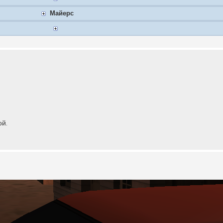
Майерс
ой.