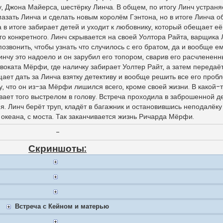
, Джона Майерса, шестёрку Линча. В общем, по итогу Линч устраняе
азать Линча и сделать новым королём Гэнтона, но в итоге Линча о
на в итоге забирает детей и уходит к любовнику, который обещает е
его конкретного. Линч скрывается на своей Уолтора Райта, варщика 
озвонить, чтобы узнать что случилось с его братом, да и вообще ем
Линчу это надоело и он зарубил его топором, сварив его расчлененн
двоката Мёрфи, где наличку забирает Уолтер Райт, а затем передаё
ает дать за Линча взятку детективу и вообще решить все его пробл
у, что он из-за Мёрфи лишился всего, кроме своей жизни. В какой-
ает того выстрелом в голову. Встреча проходила в заброшенной де
я. Линч берёт труп, кладёт в багажник и остановившись неподалёку
 океана, с моста. Так заканчивается жизнь Ричарда Мёрфи.
-
Скриншоты:
Встреча с Кейном и матерью