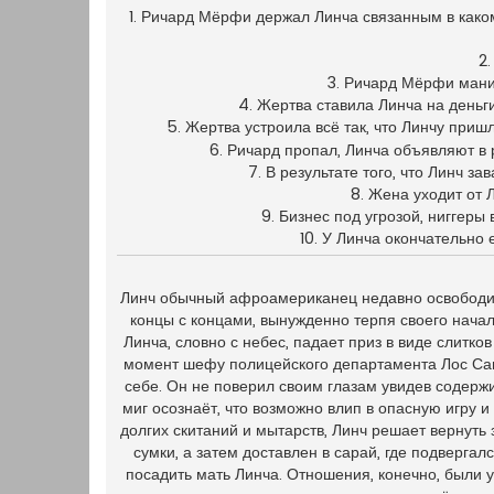
1. Ричард Мёрфи держал Линча связанным в како
2.
3. Ричард Мёрфи манип
4. Жертва ставила Линча на деньг
5. Жертва устроила всё так, что Линчу приш
6. Ричард пропал, Линча объявляют в 
7. В результате того, что Линч з
8. Жена уходит от 
9. Бизнес под угрозой, ниггеры
10. У Линча окончательно 
Линч обычный афроамериканец недавно освободив
концы с концами, вынужденно терпя своего начал
Линча, словно с небес, падает приз в виде слитк
момент шефу полицейского департамента Лос Сант
себе. Он не поверил своим глазам увидев содержи
миг осознаёт, что возможно влип в опасную игру и
долгих скитаний и мытарств, Линч решает вернут
сумки, а затем доставлен в сарай, где подверга
посадить мать Линча. Отношения, конечно, были 