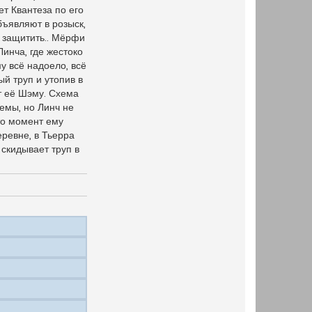
т Квантеза по его
бъявляют в розыск,
ё защитить.. Мёрфи
Линча, где жестоко
у всё надоело, всё
ый труп и утопив в
т её Шэму. Схема
емы, но Линч не
то момент ему
ревне, в Тьерра
 скидывает труп в