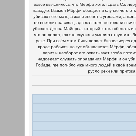
вовсе выяснилось, что Мёрфи хотел сдать Сэллеру
наводке. Взамен Мёрфи обещает в случае чего отм
убивают его мать, а жене звонят с угрозами, а же
не выходит на связь, адвокат тоже не говорит нич
убивает Джона Майерса, который хотел сбежать и п
что он делал, так это скулил и умолял отпустить. 
реке. При всём этом Линч делает бизнес через а
вроде рабочая, но тут объявляется Мёрфи, обещ
верит и наоборот его охватывает злоба потом
надоедает слушать оправдания Мёрфи и он убив
Робаде, где погибло уже много людей в своё врем
русло реки или притока