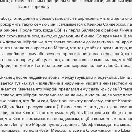
и мать, а Линч по своим принципам человек семейный, истинный ку
сынок в придачу.
аботу, отношения в семье становятся напряженными, его жена сно
прокормить такую семью Линч связывается с Кейном Сандерсом, п
а районе. После того, когда GSF выперли Балласов с района Линч 
яется скользким типом, выгодно делающим бизнес. Со временем Шэ
а Флетчера. Мёрфи же в то время понизили до детектива и он яро 
нка нагадала в ярости на Мёрфи, что тот умрёт от руки ниггера, к
за, сообщает тому обо всех его предвижениях, сдав тех людей, ко
т сесть в тюрьму, ибо улик нет, а после и вовсе выяснилось, что М
л Мёрфи, что жители Гэнтона стали спонсорами полиции Лос Сантоса.
сиканец после недавней войны между грувцами и ацтеками. Линча э
ается тут как тут и взяв Линча в наручники увозит в неизвестном 
знает от Квантеза что Мёрфи предлагал ему сдать крысу за 10 тыся
 Сэллеру, что Мёрфи поставил его на деньги и что он не сможет плат
зже заявил, что Линч сам будет решать эту проблему, так же Кванте
 СК, чтобы не рассусоливать). Линч не знает, что делать, он начин
рфи, потом Квантеза, потом думает убрать Квантеза и вообще от п
знав, что Квантез оказывается ненадежным, ещё и возможным потен
говорит Линчу, что Мёрфи нужно устранить. Мёрфи выходит на связь,
понимает, что если убьёт Мёрфи, то все на блоке узнают, что Шэм 