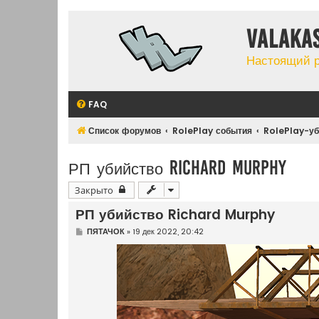
Valaka
Настоящий 
FAQ
Список форумов
RolePlay события
RolePlay-уб
РП убийство Richard Murphy
Закрыто
РП убийство Richard Murphy
С
ПЯТАЧОК
»
19 дек 2022, 20:42
о
о
б
щ
е
н
и
е