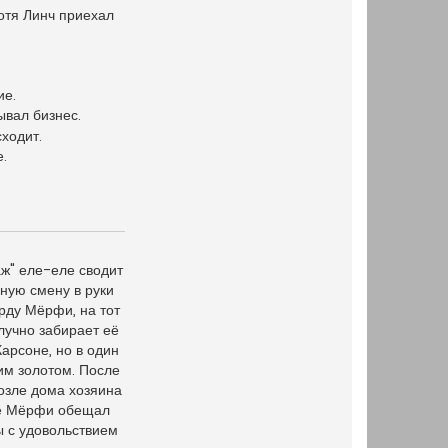
отя Линч приехал
ие.
ывал бизнес.
ходит.
.
ж" еле-еле сводит
чную смену в руки
рду Мёрфи, на тот
лучно забирает её
арсоне, но в один
тим золотом. После
озле дома хозяина
 же Мёрфи обещал
ы с удовольствием