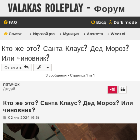
Valakas Roleplay - Форум
FAQ
Вход
Dark mode
Список форумов
Игровой раздел
Муниципальные организации
Агентство новостей «Weazel News»
Weazel Time
Кто же это? Санта Клаус? Дед Мороз?
Или чиновник?
Ответить
3 сообщения • Страница
1
из
1
ПЯТАЧОК
Джедай
-10
Кто же это? Санта Клаус? Дед Мороз? Или
чиновник?
С
02 янв 2024, 16:51
о
о
б
щ
е