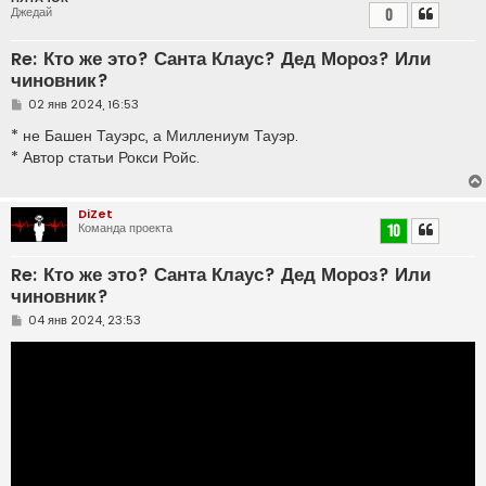
Джедай
0
Re: Кто же это? Санта Клаус? Дед Мороз? Или
чиновник?
С
02 янв 2024, 16:53
о
о
* не Башен Тауэрс, а Миллениум Тауэр.
б
* Автор статьи Рокси Ройс.
щ
е
н
и
DiZet
е
Команда проекта
10
Re: Кто же это? Санта Клаус? Дед Мороз? Или
чиновник?
С
04 янв 2024, 23:53
о
о
б
щ
е
н
и
е