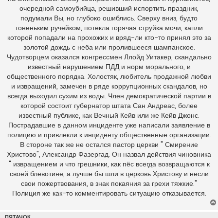
очередной самоубийца, решивший испортить праздник,
подумали Вы, но глубоко ошиблись. Сверху вниз, будто
тоненьким ручейком, потекла горячая струйка мочи, капли
которой попадали на прохожих и вряд-ли кто-то принял это за
золотой дождь с неба или пролившееся шампанское.
Чудотворцем оказался конгрессмен Ллойд Уитакер, скандально
известный нарушением ПДД и норм морального, и
общественного порядка. Холостяк, любитель продажной любви
и извращений, замечен в ряде коррупционных скандалов, но
всегда выходил сухим из воды. Член демократической партии в
которой состоит губернатор штата Сан Андреас, более
известный публике, как Вечный Кейв или же Кейв Джонс.
Пострадавшие в данном инциденте уже написали заявление в
полицию и привлекли к инциденту общественные организации.
В стороне так же не остался пастор церкви " Смирение
Христово", Александр Фазергад. Он назвал действия чиновника
" извращением и что грешники, как пёс всегда возвращаются к
своей блевотине, а лучше бы шли в церковь Христову и несли
свои пожертвования, в знак покаяния за грехи тяжкие."
Полиция же как-то комментировать ситуацию отказывается.
ПЯТАЧОК