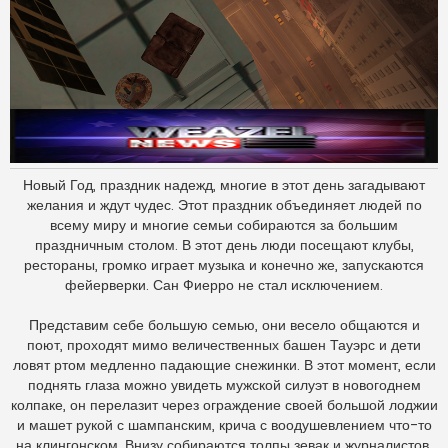
н
и
е
Новый Год, праздник надежд, многие в этот день загадывают
желания и ждут чудес. Этот праздник объединяет людей по
всему миру и многие семьи собираются за большим
праздничным столом. В этот день люди посещают клубы,
рестораны, громко играет музыка и конечно же, запускаются
фейерверки. Сан Фиерро не стал исключением.
Представим себе большую семью, они весело общаются и
поют, проходят мимо величественных башен Тауэрс и дети
ловят ртом медленно падающие снежинки. В этот момент, если
поднять глаза можно увидеть мужской силуэт в новогоднем
колпаке, он перелазит через ограждение своей большой лоджии
и машет рукой с шампанским, крича с воодушевлением что-то
на клингонском. Внизу собираются толпы зевак и журналистов,