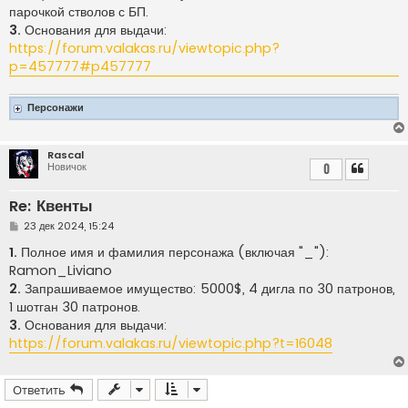
е
парочкой стволов с БП.
3.
Основания для выдачи:
https://forum.valakas.ru/viewtopic.php?
p=457777#p457777
Персонажи
Rascal
Новичок
0
Re: Квенты
С
23 дек 2024, 15:24
о
о
1.
Полное имя и фамилия персонажа (включая "_"):
б
Ramon_Liviano
щ
е
2.
Запрашиваемое имущество: 5000$, 4 дигла по 30 патронов,
н
1 шотган 30 патронов.
и
е
3.
Основания для выдачи:
https://forum.valakas.ru/viewtopic.php?t=16048
Ответить