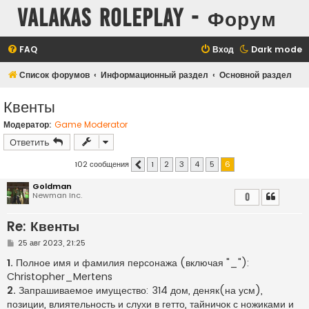
Valakas Roleplay - Форум
FAQ
Вход
Dark mode
Список форумов
Информационный раздел
Основной раздел
Квенты
Модератор:
Game Moderator
Ответить
102 сообщения
1
2
3
4
5
6
Пред.
Goldman
Newman Inc.
0
Re: Квенты
С
25 авг 2023, 21:25
о
о
1.
Полное имя и фамилия персонажа (включая "_"):
б
Christopher_Mertens
щ
е
2.
Запрашиваемое имущество: 314 дом, деняк(на усм),
н
позиции, влиятельность и слухи в гетто, тайничок с ножиками и
и