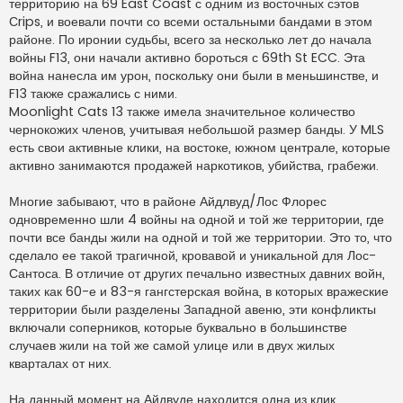
территорию на 69 East Coast с одним из восточных сэтов
Сrips, и воевали почти со всеми остальными бандами в этом
районе. По иронии судьбы, всего за несколько лет до начала
войны F13, они начали активно бороться с 69th St ECC. Эта
война нанесла им урон, поскольку они были в меньшинстве, и
F13 также сражались с ними.
Moonlight Cats 13 также имела значительное количество
чернокожих членов, учитывая небольшой размер банды. У MLS
есть свои активные клики, на востоке, южном централе, которые
активно занимаются продажей наркотиков, убийства, грабежи.
Многие забывают, что в районе Айдлвуд/Лос Флорес
одновременно шли 4 войны на одной и той же территории, где
почти все банды жили на одной и той же территории. Это то, что
сделало ее такой трагичной, кровавой и уникальной для Лос-
Сантоса. В отличие от других печально известных давних войн,
таких как 60-е и 83-я гангстерская война, в которых вражеские
территории были разделены Западной авеню, эти конфликты
включали соперников, которые буквально в большинстве
случаев жили на той же самой улице или в двух жилых
кварталах от них.
На данный момент на Айдвуде находится одна из клик