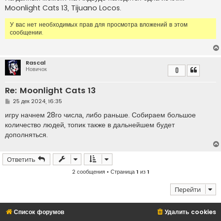
Moonlight Cats 13, Tijuano Locos.
У вас нет необходимых прав для просмотра вложений в этом
сообщении.
Rascal
Новичок
0
Re: Moonlight Cats 13
С
25 дек 2024, 16:35
о
о
игру начнем 28го числа, либо раньше. Собираем большое
б
количество людей, топик также в дальнейшем будет
щ
е
дополняться.
н
и
е
Ответить
2 сообщения • Страница
1
из
1
Перейти
Список форумов
Удалить cookies