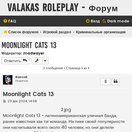
Valakas Roleplay - Форум
FAQ
Вход
Dark mode
Список форумов
Игровой раздел
Криминальные организации
Moonlight Cats 13
Модератор:
madwayer
Ответить
2 сообщения • Страница
1
из
1
Rascal
Новичок
0
Moonlight Cats 13
С
23 дек 2024, 14:58
о
о
2.jpg
б
Moonlight Cats 13 - латиноамериканская уличная банда,
щ
е
ранее известная как тэг команда. На пике своей популярности
н
они насчитывали всего около 40 человек, но они делили
и
е