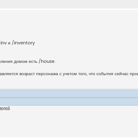
inv и /inventory
вления домом есть /house.
авляется возраст персонажа с учетом того, что события сейчас про
людей
.