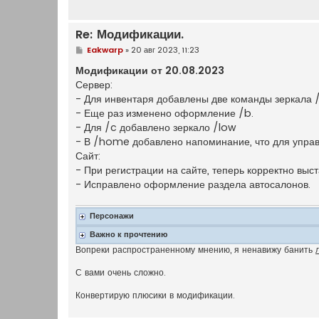
Re: Модификации.
С
Eakwarp
»
20 авг 2023, 11:23
о
о
Модификации от 20.08.2023
б
Сервер:
щ
е
- Для инвентаря добавлены две команды зеркала /
н
- Еще раз изменено оформление /b.
и
е
- Для /c добавлено зеркало /low
- В /home добавлено напоминание, что для упра
Сайт:
- При регистрации на сайте, теперь корректно выст
- Исправлено оформление раздела автосалонов.
Персонажи
Важно к прочтению
Вопреки распространенному мнению, я ненавижу банить
С вами очень сложно.
Конвертирую плюсики в модификации.