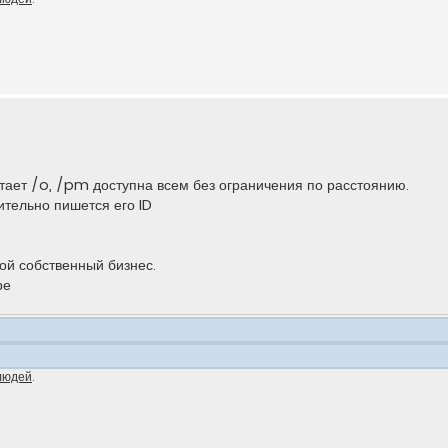
отает /o, /pm доступна всем без ограничения по расстоянию.
ительно пишется его ID
ой собственный бизнес.
ре
людей
.