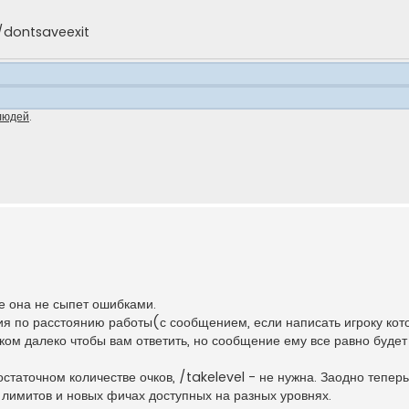
 /dontsaveexit
людей
.
е она не сыпет ошибками.
ния по расстоянию работы(с сообщением, если написать игроку ко
шком далеко чтобы вам ответить, но сообщение ему все равно будет
остаточном количестве очков, /takelevel - не нужна. Заодно тепер
лимитов и новых фичах доступных на разных уровнях.