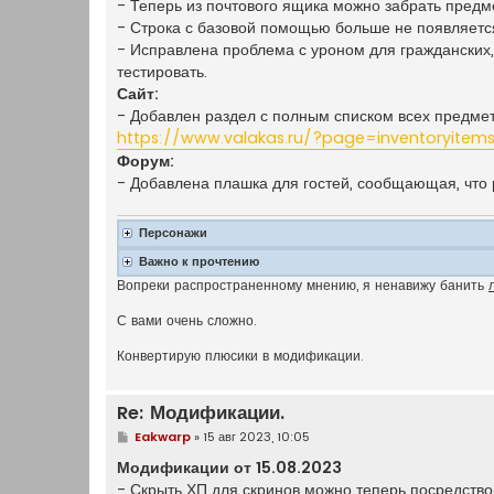
- Теперь из почтового ящика можно забрать предм
- Строка с базовой помощью больше не появляется
- Исправлена проблема с уроном для гражданских
тестировать.
Сайт:
- Добавлен раздел с полным списком всех предмет
https://www.valakas.ru/?page=inventoryite
Форум:
- Добавлена плашка для гостей, сообщающая, что 
Персонажи
Важно к прочтению
Вопреки распространенному мнению, я ненавижу банить
С вами очень сложно.
Конвертирую плюсики в модификации.
Re: Модификации.
С
Eakwarp
»
15 авг 2023, 10:05
о
о
Модификации от 15.08.2023
б
- Скрыть ХП для скринов можно теперь посредств
щ