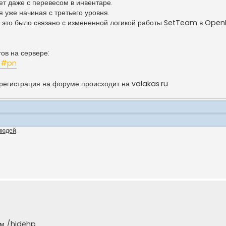
ет даже с перевесом в инвентаре.
 уже начиная с третьего уровня.
, это было связано с измененной логикой работы SetTeam в Open
ов на сервере:
ms#pn
регистрация на форуме происходит на valakas.ru
людей
.
ом /hidehp