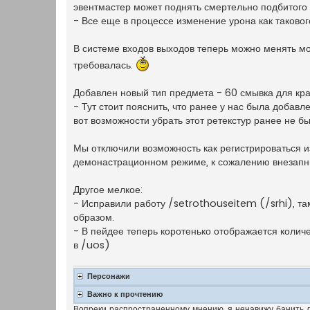
эвентмастер может поднять смертельно подбитого
- Все еще в процессе изменение урона как таковог
В системе входов выходов теперь можно менять мо
требовалась.
Добавлен новый тип предмета - 60 смывка для крас
- Тут стоит пояснить, что ранее у нас была добавл
вот возможности убрать этот ретекстур ранее не бы
Мы отключили возможность как регистрироваться из
демонастрационном режиме, к сожалению внезапны
Другое мелкое:
- Исправили работу /setrothouseitem (/srhi), та
образом.
- В пейдее теперь коротенько отображается колич
в /uos)
Персонажи
Важно к прочтению
Вопреки распространенному мнению, я ненавижу банить