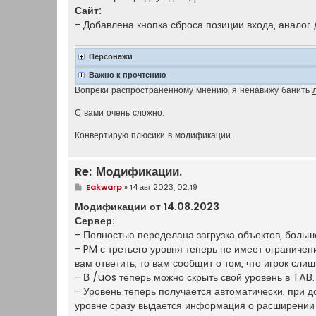
Сайт:
- Добавлена кнопка сброса позиции входа, аналог
Персонажи
Важно к прочтению
Вопреки распространенному мнению, я ненавижу банить
С вами очень сложно.
Конвертирую плюсики в модификации.
Re: Модификации.
С
Eakwarp
»
14 авг 2023, 02:19
о
о
Модификации от 14.08.2023
б
Сервер:
щ
е
- Полностью переделана загрузка объектов, больш
н
- PM с третьего уровня теперь не имеет ограниче
и
е
вам ответить, то вам сообщит о том, что игрок сли
- В /uos теперь можно скрыть свой уровень в TAB.
- Уровень теперь получается автоматически, при д
уровне сразу выдается информация о расширении 