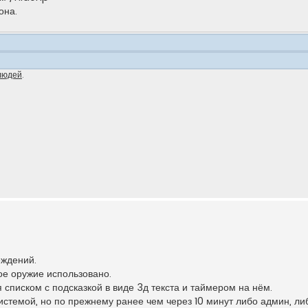
она.
людей
.
еждений.
кое оружие использовано.
списком с подсказкой в виде 3д текста и таймером на нём.
истемой, но по прежнему ранее чем через 10 минут либо админ, ли