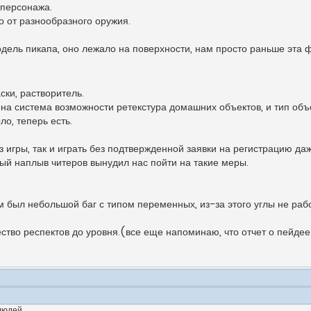
 персонажа.
о от разнообразного оружия.
дель пикапа, оно лежало на поверхности, нам просто раньше эта 
ки, растворитель.
ена система возможности ретекстура домашних объектов, и тип объе
ло, теперь есть.
 игры, так и играть без подтвержденной заявки на регистрацию даж
й наплыв читеров вынудил нас пойти на такие меры.
м был небольшой баг с типом переменных, из-за этого углы не ра
ество респектов до уровня.(все еще напоминаю, что отчет о пейде
людей
.