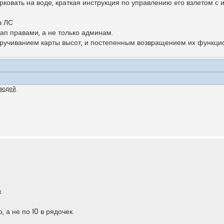
рковать на воде, краткая инструкция по управлению его взлетом с
в ЛС
ап правами, а не только админам.
икручиванием карты высот, и постепенным возвращением их функци
людей
.
х
 а не по 10 в рядочек.