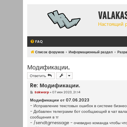
Valaka
Настоящий 
FAQ
Список форумов
Информационный раздел
Разр
Модификации.
Ответить
Re: Модификации.
С
Eakwarp
»
07 июн 2023, 21:14
о
о
Модификации от 07.06.2023
б
- Исправление текстовых ошибок в системе бизнес
щ
е
- Добавлен телеграмм бот сообщающий в чат вала
н
сообщения в тг
и
е
- /sendtgmessage - очевидно команда чтобы что-т