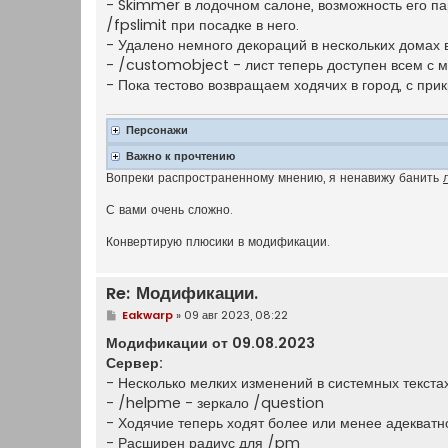
- Skimmer в лодочном салоне, возможность его па
/fpslimit при посадке в него.
- Удалено немного декораций в нескольких домах 
- /customobject - лист теперь доступен всем с м
- Пока тестово возвращаем ходячих в город, с пр
Персонажи
Важно к прочтению
Вопреки распространенному мнению, я ненавижу банить
С вами очень сложно.
Конвертирую плюсики в модификации.
Re: Модификации.
С
Eakwarp
»
09 авг 2023, 08:22
о
о
Модификации от 09.08.2023
б
Сервер:
щ
е
- Несколько мелких изменений в системных текста
н
- /helpme - зеркало /question
и
е
- Ходячие теперь ходят более или менее адекватно,
- Расширен радиус для /pm