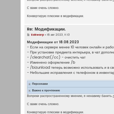
С вами очень сложно.
Конвертирую плюсики в модификации.
Re: Модификации.
С
Eakwarp
»
18 авг 2023, 11:13
о
о
Модификации от 18.08.2023
б
- Если на сервере менее 10 человек онлайн и раб
щ
е
- При установке предмета интерьера, в чат дополн
н
- /clearchat(/cc) - очистить чат
и
е
- Изменено оформление /b
- /bizunload теперь возможно использовать и в св
- Небольшие исправления с телефоном в инвента
Персонажи
Важно к прочтению
Вопреки распространенному мнению, я ненавижу банить
С вами очень сложно.
Конвертирую плюсики в модификации.