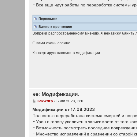
е
- Все еще идут работы по переработке системы ур
н
и
е
Персонажи
Важно к прочтению
Вопреки распространенному мнению, я ненавижу банить
С вами очень сложно.
Конвертирую плюсики в модификации.
Re: Модификации.
С
Eakwarp
»
17 авг 2023, 13:11
о
о
Модификации от 17.08.2023
б
Полностью переработана система смертей и повр
щ
е
- Урон в голову увеличен в зависимости от того ка
н
- Возможность посмотреть последние повреждения 
и
е
- Множество исправлений в сравнении со старой с